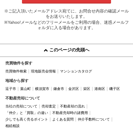
※ご記入頂いたメールアドレス宛てに、お問合せ内容の確認メール
をお送りいたします。
※Yahoo!メールなどのフリーメールをご利用の場合、迷惑メールフ
ォルダに入る場合があります。
このページの先頭へ
売買物件を探す
売買物件検索
現地販売会情報
マンションカタログ
地域から探す
逗子市
葉山町
横須賀市
鎌倉市
金沢区
栄区
港南区
磯子区
不動産売却について
当社の売却について
売却査定
不動産却の流れ
「仲介」と「買取」の違い
不動産売却時の諸費用
少しでも高く売るポイント
よくある質問
仲介手数料について
相続相談