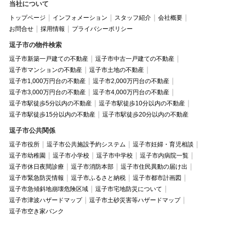
当社について
トップページ
インフォメーション
スタッフ紹介
会社概要
お問合せ
採用情報
プライバシーポリシー
逗子市の物件検索
逗子市新築一戸建ての不動産
逗子市中古一戸建ての不動産
逗子市マンションの不動産
逗子市土地の不動産
逗子市1,000万円台の不動産
逗子市2,000万円台の不動産
逗子市3,000万円台の不動産
逗子市4,000万円台の不動産
逗子市駅徒歩5分以内の不動産
逗子市駅徒歩10分以内の不動産
逗子市駅徒歩15分以内の不動産
逗子市駅徒歩20分以内の不動産
逗子市公共関係
逗子市役所
逗子市公共施設予約システム
逗子市妊婦・育児相談
逗子市幼稚園
逗子市小学校
逗子市中学校
逗子市内病院一覧
逗子市休日夜間診療
逗子市消防本部
逗子市住民異動の届け出
逗子市緊急防災情報
逗子市ふるさと納税
逗子市都市計画図
逗子市急傾斜地崩壊危険区域
逗子市宅地防災について
逗子市津波ハザードマップ
逗子市土砂災害等ハザードマップ
逗子市空き家バンク