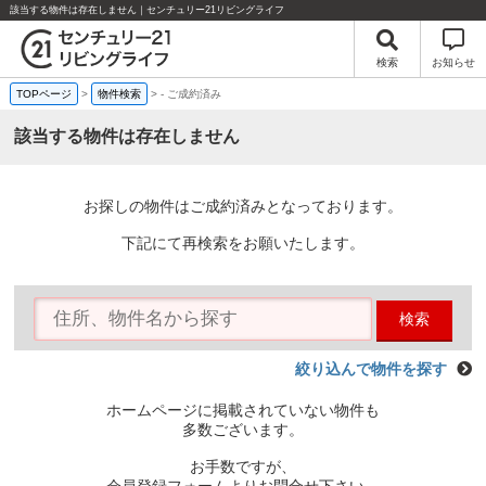
該当する物件は存在しません｜センチュリー21リビングライフ
検索
お知らせ
TOPページ
>
物件検索
>
-
ご成約済み
該当する物件は存在しません
お探しの物件はご成約済みとなっております。
下記にて再検索をお願いたします。
検索
絞り込んで物件を探す
ホームページに掲載されていない物件も
多数ございます。
お手数ですが、
会員登録フォームよりお問合せ下さい。