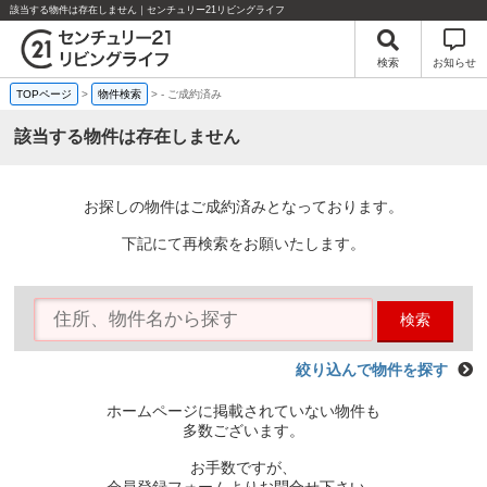
該当する物件は存在しません｜センチュリー21リビングライフ
検索
お知らせ
TOPページ
>
物件検索
>
-
ご成約済み
該当する物件は存在しません
お探しの物件はご成約済みとなっております。
下記にて再検索をお願いたします。
検索
絞り込んで物件を探す
ホームページに掲載されていない物件も
多数ございます。
お手数ですが、
会員登録フォームよりお問合せ下さい。