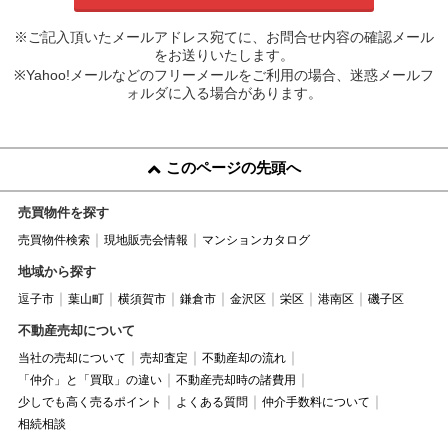
※ご記入頂いたメールアドレス宛てに、お問合せ内容の確認メール
をお送りいたします。
※Yahoo!メールなどのフリーメールをご利用の場合、迷惑メールフ
ォルダに入る場合があります。
このページの先頭へ
売買物件を探す
売買物件検索
現地販売会情報
マンションカタログ
地域から探す
逗子市
葉山町
横須賀市
鎌倉市
金沢区
栄区
港南区
磯子区
不動産売却について
当社の売却について
売却査定
不動産却の流れ
「仲介」と「買取」の違い
不動産売却時の諸費用
少しでも高く売るポイント
よくある質問
仲介手数料について
相続相談