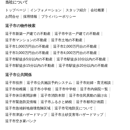
当社について
トップページ
インフォメーション
スタッフ紹介
会社概要
お問合せ
採用情報
プライバシーポリシー
逗子市の物件検索
逗子市新築一戸建ての不動産
逗子市中古一戸建ての不動産
逗子市マンションの不動産
逗子市土地の不動産
逗子市1,000万円台の不動産
逗子市2,000万円台の不動産
逗子市3,000万円台の不動産
逗子市4,000万円台の不動産
逗子市駅徒歩5分以内の不動産
逗子市駅徒歩10分以内の不動産
逗子市駅徒歩15分以内の不動産
逗子市駅徒歩20分以内の不動産
逗子市公共関係
逗子市役所
逗子市公共施設予約システム
逗子市妊婦・育児相談
逗子市幼稚園
逗子市小学校
逗子市中学校
逗子市内病院一覧
逗子市休日夜間診療
逗子市消防本部
逗子市住民異動の届け出
逗子市緊急防災情報
逗子市ふるさと納税
逗子市都市計画図
逗子市急傾斜地崩壊危険区域
逗子市宅地防災について
逗子市津波ハザードマップ
逗子市土砂災害等ハザードマップ
逗子市空き家バンク