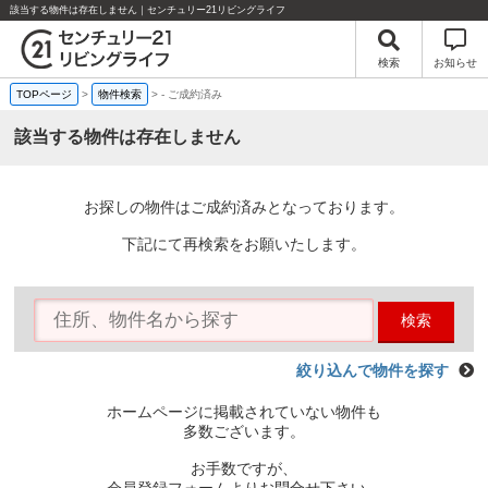
該当する物件は存在しません｜センチュリー21リビングライフ
検索
お知らせ
TOPページ
>
物件検索
>
-
ご成約済み
該当する物件は存在しません
お探しの物件はご成約済みとなっております。
下記にて再検索をお願いたします。
検索
絞り込んで物件を探す
ホームページに掲載されていない物件も
多数ございます。
お手数ですが、
会員登録フォームよりお問合せ下さい。