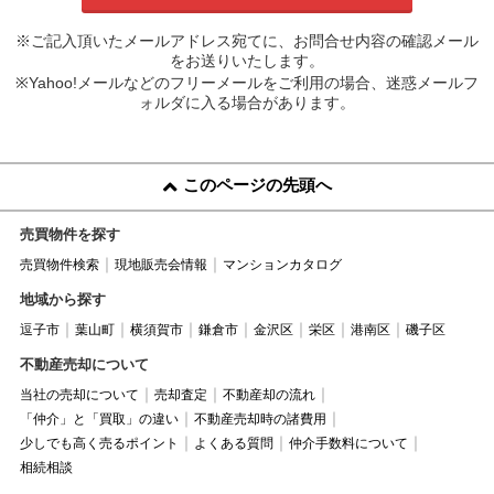
※ご記入頂いたメールアドレス宛てに、お問合せ内容の確認メール
をお送りいたします。
※Yahoo!メールなどのフリーメールをご利用の場合、迷惑メールフ
ォルダに入る場合があります。
このページの先頭へ
売買物件を探す
売買物件検索
現地販売会情報
マンションカタログ
地域から探す
逗子市
葉山町
横須賀市
鎌倉市
金沢区
栄区
港南区
磯子区
不動産売却について
当社の売却について
売却査定
不動産却の流れ
「仲介」と「買取」の違い
不動産売却時の諸費用
少しでも高く売るポイント
よくある質問
仲介手数料について
相続相談