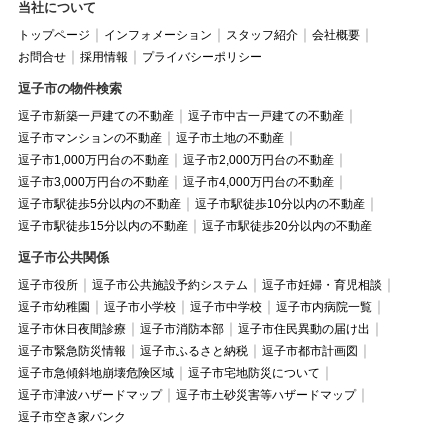
当社について
トップページ
インフォメーション
スタッフ紹介
会社概要
お問合せ
採用情報
プライバシーポリシー
逗子市の物件検索
逗子市新築一戸建ての不動産
逗子市中古一戸建ての不動産
逗子市マンションの不動産
逗子市土地の不動産
逗子市1,000万円台の不動産
逗子市2,000万円台の不動産
逗子市3,000万円台の不動産
逗子市4,000万円台の不動産
逗子市駅徒歩5分以内の不動産
逗子市駅徒歩10分以内の不動産
逗子市駅徒歩15分以内の不動産
逗子市駅徒歩20分以内の不動産
逗子市公共関係
逗子市役所
逗子市公共施設予約システム
逗子市妊婦・育児相談
逗子市幼稚園
逗子市小学校
逗子市中学校
逗子市内病院一覧
逗子市休日夜間診療
逗子市消防本部
逗子市住民異動の届け出
逗子市緊急防災情報
逗子市ふるさと納税
逗子市都市計画図
逗子市急傾斜地崩壊危険区域
逗子市宅地防災について
逗子市津波ハザードマップ
逗子市土砂災害等ハザードマップ
逗子市空き家バンク