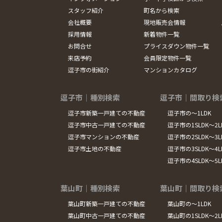
スタッフ紹介
町名から検索
会社概要
現地販売会情報
採用情報
新着物件一覧
お問合せ
プライスダウン物件一覧
来店予約
会員限定物件一覧
逗子市の街紹介
マンションカタログ
逗子市｜種別検索
逗子市｜間取り検
逗子市新築一戸建ての不動産
逗子市の～1LDK
逗子市中古一戸建ての不動産
逗子市の1SLDK～2L
逗子市マンションの不動産
逗子市の2SLDK～3L
逗子市土地の不動産
逗子市の3SLDK～4L
逗子市の4SLDK～5
葉山町｜種別検索
葉山町｜間取り検
葉山町新築一戸建ての不動産
葉山町の～1LDK
葉山町中古一戸建ての不動産
葉山町の1SLDK～2L