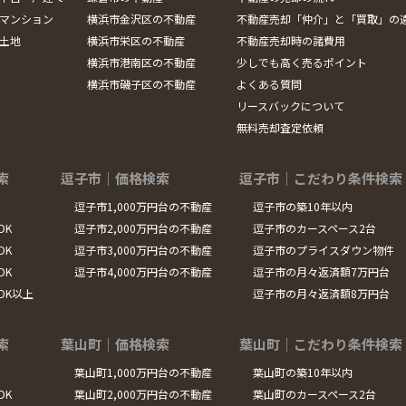
マンション
横浜市金沢区の不動産
不動産売却「仲介」と「買取」の
土地
横浜市栄区の不動産
不動産売却時の諸費用
横浜市港南区の不動産
少しでも高く売るポイント
横浜市磯子区の不動産
よくある質問
リースバックについて
無料売却査定依頼
索
逗子市｜価格検索
逗子市｜こだわり条件検索
逗子市1,000万円台の不動産
逗子市の築10年以内
DK
逗子市2,000万円台の不動産
逗子市のカースペース2台
DK
逗子市3,000万円台の不動産
逗子市のプライスダウン物件
DK
逗子市4,000万円台の不動産
逗子市の月々返済額7万円台
LDK以上
逗子市の月々返済額8万円台
索
葉山町｜価格検索
葉山町｜こだわり条件検索
葉山町1,000万円台の不動産
葉山町の築10年以内
DK
葉山町2,000万円台の不動産
葉山町のカースペース2台