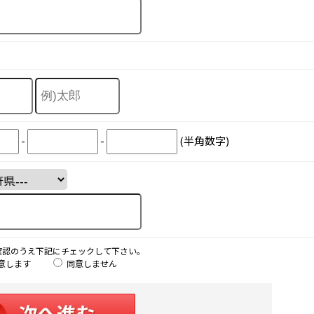
-
-
(半角数字)
確認のうえ下記にチェックして下さい。
意します
同意しません