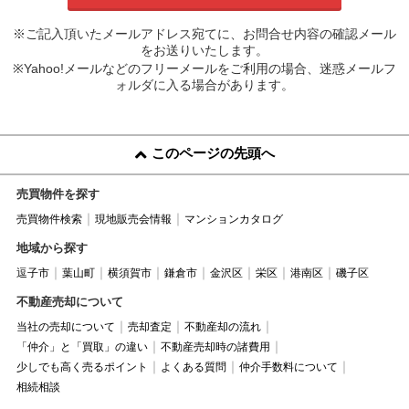
※ご記入頂いたメールアドレス宛てに、お問合せ内容の確認メール
をお送りいたします。
※Yahoo!メールなどのフリーメールをご利用の場合、迷惑メールフ
ォルダに入る場合があります。
このページの先頭へ
売買物件を探す
売買物件検索
現地販売会情報
マンションカタログ
地域から探す
逗子市
葉山町
横須賀市
鎌倉市
金沢区
栄区
港南区
磯子区
不動産売却について
当社の売却について
売却査定
不動産却の流れ
「仲介」と「買取」の違い
不動産売却時の諸費用
少しでも高く売るポイント
よくある質問
仲介手数料について
相続相談