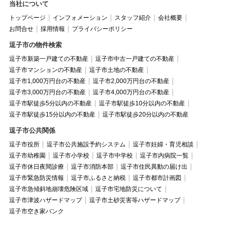
当社について
トップページ
インフォメーション
スタッフ紹介
会社概要
お問合せ
採用情報
プライバシーポリシー
逗子市の物件検索
逗子市新築一戸建ての不動産
逗子市中古一戸建ての不動産
逗子市マンションの不動産
逗子市土地の不動産
逗子市1,000万円台の不動産
逗子市2,000万円台の不動産
逗子市3,000万円台の不動産
逗子市4,000万円台の不動産
逗子市駅徒歩5分以内の不動産
逗子市駅徒歩10分以内の不動産
逗子市駅徒歩15分以内の不動産
逗子市駅徒歩20分以内の不動産
逗子市公共関係
逗子市役所
逗子市公共施設予約システム
逗子市妊婦・育児相談
逗子市幼稚園
逗子市小学校
逗子市中学校
逗子市内病院一覧
逗子市休日夜間診療
逗子市消防本部
逗子市住民異動の届け出
逗子市緊急防災情報
逗子市ふるさと納税
逗子市都市計画図
逗子市急傾斜地崩壊危険区域
逗子市宅地防災について
逗子市津波ハザードマップ
逗子市土砂災害等ハザードマップ
逗子市空き家バンク