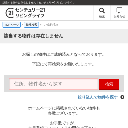
該当する物件は存在しません｜センチュリー21リビングライフ
検索
お知らせ
TOPページ
>
物件検索
>
-
ご成約済み
該当する物件は存在しません
お探しの物件はご成約済みとなっております。
下記にて再検索をお願いたします。
検索
絞り込んで物件を探す
ホームページに掲載されていない物件も
多数ございます。
お手数ですが、
会員登録フォームよりお問合せ下さい。