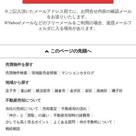
※ご記入頂いたメールアドレス宛てに、お問合せ内容の確認メール
をお送りいたします。
※Yahoo!メールなどのフリーメールをご利用の場合、迷惑メールフ
ォルダに入る場合があります。
このページの先頭へ
売買物件を探す
売買物件検索
現地販売会情報
マンションカタログ
地域から探す
逗子市
葉山町
横須賀市
鎌倉市
金沢区
栄区
港南区
磯子区
不動産売却について
当社の売却について
売却査定
不動産却の流れ
「仲介」と「買取」の違い
不動産売却時の諸費用
少しでも高く売るポイント
よくある質問
仲介手数料について
相続相談