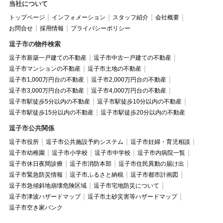
当社について
トップページ
インフォメーション
スタッフ紹介
会社概要
お問合せ
採用情報
プライバシーポリシー
逗子市の物件検索
逗子市新築一戸建ての不動産
逗子市中古一戸建ての不動産
逗子市マンションの不動産
逗子市土地の不動産
逗子市1,000万円台の不動産
逗子市2,000万円台の不動産
逗子市3,000万円台の不動産
逗子市4,000万円台の不動産
逗子市駅徒歩5分以内の不動産
逗子市駅徒歩10分以内の不動産
逗子市駅徒歩15分以内の不動産
逗子市駅徒歩20分以内の不動産
逗子市公共関係
逗子市役所
逗子市公共施設予約システム
逗子市妊婦・育児相談
逗子市幼稚園
逗子市小学校
逗子市中学校
逗子市内病院一覧
逗子市休日夜間診療
逗子市消防本部
逗子市住民異動の届け出
逗子市緊急防災情報
逗子市ふるさと納税
逗子市都市計画図
逗子市急傾斜地崩壊危険区域
逗子市宅地防災について
逗子市津波ハザードマップ
逗子市土砂災害等ハザードマップ
逗子市空き家バンク