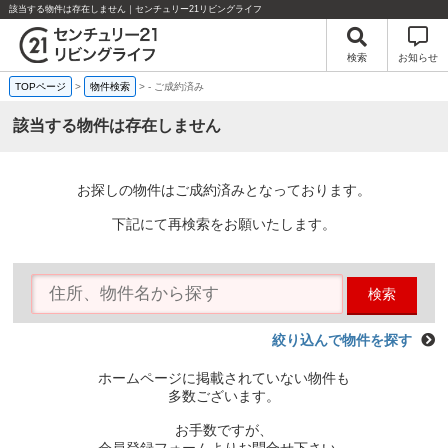
該当する物件は存在しません｜センチュリー21リビングライフ
検索
お知らせ
TOPページ
>
物件検索
>
-
ご成約済み
該当する物件は存在しません
お探しの物件はご成約済みとなっております。
下記にて再検索をお願いたします。
検索
絞り込んで物件を探す
ホームページに掲載されていない物件も
多数ございます。
お手数ですが、
会員登録フォームよりお問合せ下さい。