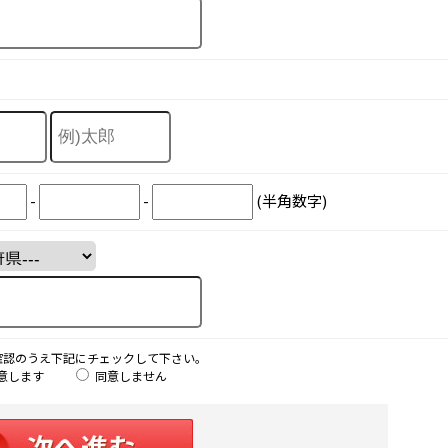
-
-
(半角数字)
確認のうえ下記にチェックして下さい。
意します
同意しません