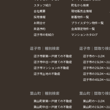
スタッフ紹介
町名から検索
会社概要
現地販売会情報
採用情報
新着物件一覧
お問合せ
プライスダウン物件一覧
来店予約
会員限定物件一覧
逗子市の街紹介
マンションカタログ
逗子市｜種別検索
逗子市｜間取り検
逗子市新築一戸建ての不動産
逗子市の～1LDK
逗子市中古一戸建ての不動産
逗子市の1SLDK～2L
逗子市マンションの不動産
逗子市の2SLDK～3L
逗子市土地の不動産
逗子市の3SLDK～4L
逗子市の4SLDK～5
葉山町｜種別検索
葉山町｜間取り検
葉山町新築一戸建ての不動産
葉山町の～1LDK
葉山町中古一戸建ての不動産
葉山町の1SLDK～2L