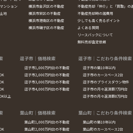
マンション
横浜市金沢区の不動産
不動産売却「仲介」と「買取」の
土地
横浜市栄区の不動産
不動産売却時の諸費用
横浜市港南区の不動産
少しでも高く売るポイント
横浜市磯子区の不動産
よくある質問
リースバックについて
無料売却査定依頼
索
逗子市｜価格検索
逗子市｜こだわり条件検索
逗子市1,000万円台の不動産
逗子市の築10年以内
DK
逗子市2,000万円台の不動産
逗子市のカースペース2台
DK
逗子市3,000万円台の不動産
逗子市のプライスダウン物件
DK
逗子市4,000万円台の不動産
逗子市の月々返済額7万円台
LDK以上
逗子市の月々返済額8万円台
索
葉山町｜価格検索
葉山町｜こだわり条件検索
葉山町1,000万円台の不動産
葉山町の築10年以内
DK
葉山町2,000万円台の不動産
葉山町のカースペース2台