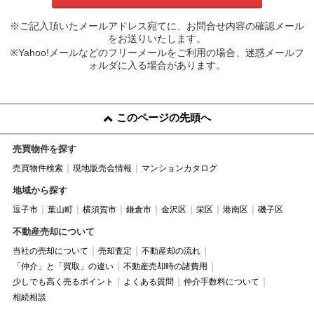
※ご記入頂いたメールアドレス宛てに、お問合せ内容の確認メール
をお送りいたします。
※Yahoo!メールなどのフリーメールをご利用の場合、迷惑メールフ
ォルダに入る場合があります。
このページの先頭へ
売買物件を探す
売買物件検索
現地販売会情報
マンションカタログ
地域から探す
逗子市
葉山町
横須賀市
鎌倉市
金沢区
栄区
港南区
磯子区
不動産売却について
当社の売却について
売却査定
不動産却の流れ
「仲介」と「買取」の違い
不動産売却時の諸費用
少しでも高く売るポイント
よくある質問
仲介手数料について
相続相談