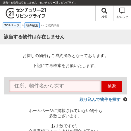
該当する物件は存在しません｜センチュリー21リビングライフ
検索
お知らせ
TOPページ
>
物件検索
>
-
ご成約済み
該当する物件は存在しません
お探しの物件はご成約済みとなっております。
下記にて再検索をお願いたします。
検索
絞り込んで物件を探す
ホームページに掲載されていない物件も
多数ございます。
お手数ですが、
会員登録フォームよりお問合せ下さい。