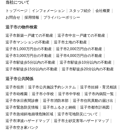
当社について
トップページ
インフォメーション
スタッフ紹介
会社概要
お問合せ
採用情報
プライバシーポリシー
逗子市の物件検索
逗子市新築一戸建ての不動産
逗子市中古一戸建ての不動産
逗子市マンションの不動産
逗子市土地の不動産
逗子市1,000万円台の不動産
逗子市2,000万円台の不動産
逗子市3,000万円台の不動産
逗子市4,000万円台の不動産
逗子市駅徒歩5分以内の不動産
逗子市駅徒歩10分以内の不動産
逗子市駅徒歩15分以内の不動産
逗子市駅徒歩20分以内の不動産
逗子市公共関係
逗子市役所
逗子市公共施設予約システム
逗子市妊婦・育児相談
逗子市幼稚園
逗子市小学校
逗子市中学校
逗子市内病院一覧
逗子市休日夜間診療
逗子市消防本部
逗子市住民異動の届け出
逗子市緊急防災情報
逗子市ふるさと納税
逗子市都市計画図
逗子市急傾斜地崩壊危険区域
逗子市宅地防災について
逗子市津波ハザードマップ
逗子市土砂災害等ハザードマップ
逗子市空き家バンク