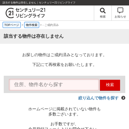
該当する物件は存在しません｜センチュリー21リビングライフ
検索
お知らせ
TOPページ
>
物件検索
>
-
ご成約済み
該当する物件は存在しません
お探しの物件はご成約済みとなっております。
下記にて再検索をお願いたします。
検索
絞り込んで物件を探す
ホームページに掲載されていない物件も
多数ございます。
お手数ですが、
会員登録フォームよりお問合せ下さい。