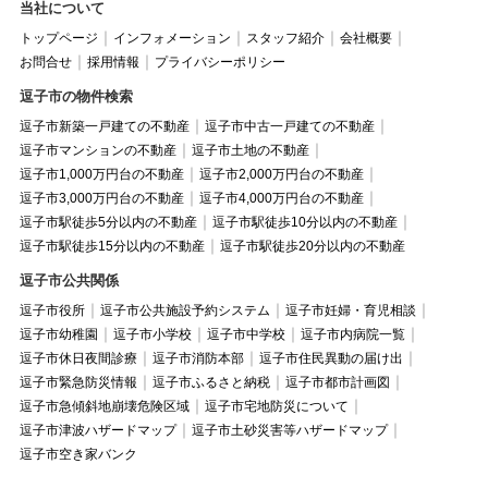
当社について
トップページ
インフォメーション
スタッフ紹介
会社概要
お問合せ
採用情報
プライバシーポリシー
逗子市の物件検索
逗子市新築一戸建ての不動産
逗子市中古一戸建ての不動産
逗子市マンションの不動産
逗子市土地の不動産
逗子市1,000万円台の不動産
逗子市2,000万円台の不動産
逗子市3,000万円台の不動産
逗子市4,000万円台の不動産
逗子市駅徒歩5分以内の不動産
逗子市駅徒歩10分以内の不動産
逗子市駅徒歩15分以内の不動産
逗子市駅徒歩20分以内の不動産
逗子市公共関係
逗子市役所
逗子市公共施設予約システム
逗子市妊婦・育児相談
逗子市幼稚園
逗子市小学校
逗子市中学校
逗子市内病院一覧
逗子市休日夜間診療
逗子市消防本部
逗子市住民異動の届け出
逗子市緊急防災情報
逗子市ふるさと納税
逗子市都市計画図
逗子市急傾斜地崩壊危険区域
逗子市宅地防災について
逗子市津波ハザードマップ
逗子市土砂災害等ハザードマップ
逗子市空き家バンク