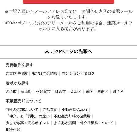
※ご記入頂いたメールアドレス宛てに、お問合せ内容の確認メール
をお送りいたします。
※Yahoo!メールなどのフリーメールをご利用の場合、迷惑メールフ
ォルダに入る場合があります。
このページの先頭へ
売買物件を探す
売買物件検索
現地販売会情報
マンションカタログ
地域から探す
逗子市
葉山町
横須賀市
鎌倉市
金沢区
栄区
港南区
磯子区
不動産売却について
当社の売却について
売却査定
不動産却の流れ
「仲介」と「買取」の違い
不動産売却時の諸費用
少しでも高く売るポイント
よくある質問
仲介手数料について
相続相談