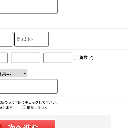
-
-
(半角数字)
確認のうえ下記にチェックして下さい。
意します
同意しません