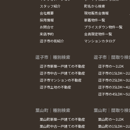
スタッフ紹介
町名から検索
会社概要
現地販売会情報
採用情報
新着物件一覧
お問合せ
プライスダウン物件一覧
来店予約
会員限定物件一覧
逗子市の街紹介
マンションカタログ
逗子市｜種別検索
逗子市｜間取り検
逗子市新築一戸建ての不動産
逗子市の～1LDK
逗子市中古一戸建ての不動産
逗子市の1SLDK～2L
逗子市マンションの不動産
逗子市の2SLDK～3L
逗子市土地の不動産
逗子市の3SLDK～4L
逗子市の4SLDK～5
葉山町｜種別検索
葉山町｜間取り検
葉山町新築一戸建ての不動産
葉山町の～1LDK
葉山町中古一戸建ての不動産
葉山町の1SLDK～2L