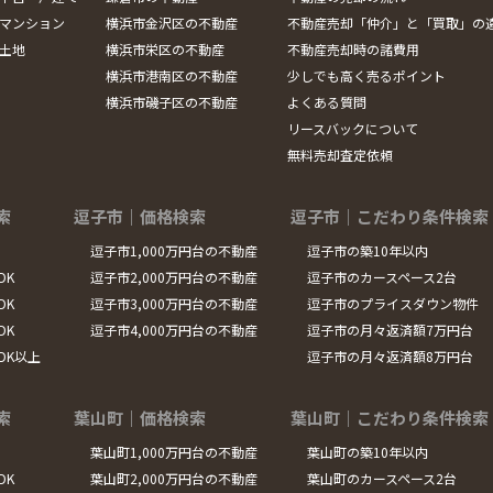
マンション
横浜市金沢区の不動産
不動産売却「仲介」と「買取」の
土地
横浜市栄区の不動産
不動産売却時の諸費用
横浜市港南区の不動産
少しでも高く売るポイント
横浜市磯子区の不動産
よくある質問
リースバックについて
無料売却査定依頼
索
逗子市｜価格検索
逗子市｜こだわり条件検索
逗子市1,000万円台の不動産
逗子市の築10年以内
DK
逗子市2,000万円台の不動産
逗子市のカースペース2台
DK
逗子市3,000万円台の不動産
逗子市のプライスダウン物件
DK
逗子市4,000万円台の不動産
逗子市の月々返済額7万円台
LDK以上
逗子市の月々返済額8万円台
索
葉山町｜価格検索
葉山町｜こだわり条件検索
葉山町1,000万円台の不動産
葉山町の築10年以内
DK
葉山町2,000万円台の不動産
葉山町のカースペース2台