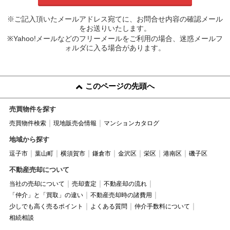
※ご記入頂いたメールアドレス宛てに、お問合せ内容の確認メール
をお送りいたします。
※Yahoo!メールなどのフリーメールをご利用の場合、迷惑メールフ
ォルダに入る場合があります。
このページの先頭へ
売買物件を探す
売買物件検索
現地販売会情報
マンションカタログ
地域から探す
逗子市
葉山町
横須賀市
鎌倉市
金沢区
栄区
港南区
磯子区
不動産売却について
当社の売却について
売却査定
不動産却の流れ
「仲介」と「買取」の違い
不動産売却時の諸費用
少しでも高く売るポイント
よくある質問
仲介手数料について
相続相談