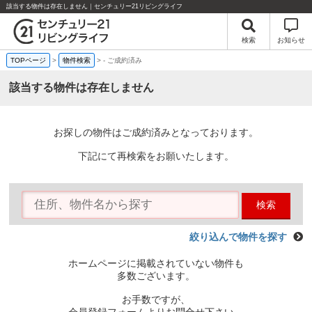
該当する物件は存在しません｜センチュリー21リビングライフ
検索
お知らせ
TOPページ
>
物件検索
>
-
ご成約済み
該当する物件は存在しません
お探しの物件はご成約済みとなっております。
下記にて再検索をお願いたします。
検索
絞り込んで物件を探す
ホームページに掲載されていない物件も
多数ございます。
お手数ですが、
会員登録フォームよりお問合せ下さい。