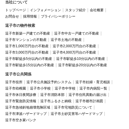
当社について
トップページ
インフォメーション
スタッフ紹介
会社概要
お問合せ
採用情報
プライバシーポリシー
逗子市の物件検索
逗子市新築一戸建ての不動産
逗子市中古一戸建ての不動産
逗子市マンションの不動産
逗子市土地の不動産
逗子市1,000万円台の不動産
逗子市2,000万円台の不動産
逗子市3,000万円台の不動産
逗子市4,000万円台の不動産
逗子市駅徒歩5分以内の不動産
逗子市駅徒歩10分以内の不動産
逗子市駅徒歩15分以内の不動産
逗子市駅徒歩20分以内の不動産
逗子市公共関係
逗子市役所
逗子市公共施設予約システム
逗子市妊婦・育児相談
逗子市幼稚園
逗子市小学校
逗子市中学校
逗子市内病院一覧
逗子市休日夜間診療
逗子市消防本部
逗子市住民異動の届け出
逗子市緊急防災情報
逗子市ふるさと納税
逗子市都市計画図
逗子市急傾斜地崩壊危険区域
逗子市宅地防災について
逗子市津波ハザードマップ
逗子市土砂災害等ハザードマップ
逗子市空き家バンク