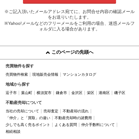
※ご記入頂いたメールアドレス宛てに、お問合せ内容の確認メール
をお送りいたします。
※Yahoo!メールなどのフリーメールをご利用の場合、迷惑メールフ
ォルダに入る場合があります。
このページの先頭へ
売買物件を探す
売買物件検索
現地販売会情報
マンションカタログ
地域から探す
逗子市
葉山町
横須賀市
鎌倉市
金沢区
栄区
港南区
磯子区
不動産売却について
当社の売却について
売却査定
不動産却の流れ
「仲介」と「買取」の違い
不動産売却時の諸費用
少しでも高く売るポイント
よくある質問
仲介手数料について
相続相談