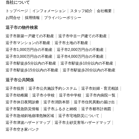
当社について
トップページ
インフォメーション
スタッフ紹介
会社概要
お問合せ
採用情報
プライバシーポリシー
逗子市の物件検索
逗子市新築一戸建ての不動産
逗子市中古一戸建ての不動産
逗子市マンションの不動産
逗子市土地の不動産
逗子市1,000万円台の不動産
逗子市2,000万円台の不動産
逗子市3,000万円台の不動産
逗子市4,000万円台の不動産
逗子市駅徒歩5分以内の不動産
逗子市駅徒歩10分以内の不動産
逗子市駅徒歩15分以内の不動産
逗子市駅徒歩20分以内の不動産
逗子市公共関係
逗子市役所
逗子市公共施設予約システム
逗子市妊婦・育児相談
逗子市幼稚園
逗子市小学校
逗子市中学校
逗子市内病院一覧
逗子市休日夜間診療
逗子市消防本部
逗子市住民異動の届け出
逗子市緊急防災情報
逗子市ふるさと納税
逗子市都市計画図
逗子市急傾斜地崩壊危険区域
逗子市宅地防災について
逗子市津波ハザードマップ
逗子市土砂災害等ハザードマップ
逗子市空き家バンク