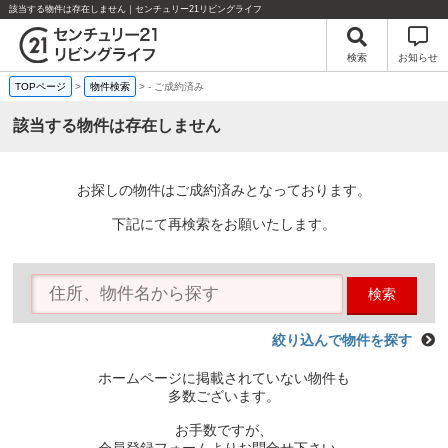
該当する物件は存在しません｜センチュリー21リビングライフ
検索
お知らせ
TOPページ
>
物件検索
>
-
ご成約済み
該当する物件は存在しません
お探しの物件はご成約済みとなっております。
下記にて再検索をお願いたします。
検索
絞り込んで物件を探す
ホームページに掲載されていない物件も
多数ございます。
お手数ですが、
会員登録フォームよりお問合せ下さい。