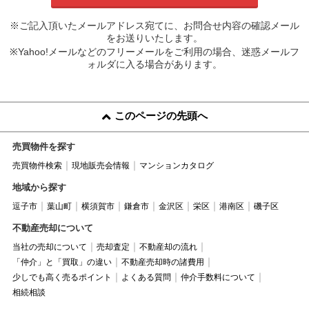
※ご記入頂いたメールアドレス宛てに、お問合せ内容の確認メール
をお送りいたします。
※Yahoo!メールなどのフリーメールをご利用の場合、迷惑メールフ
ォルダに入る場合があります。
このページの先頭へ
売買物件を探す
売買物件検索
現地販売会情報
マンションカタログ
地域から探す
逗子市
葉山町
横須賀市
鎌倉市
金沢区
栄区
港南区
磯子区
不動産売却について
当社の売却について
売却査定
不動産却の流れ
「仲介」と「買取」の違い
不動産売却時の諸費用
少しでも高く売るポイント
よくある質問
仲介手数料について
相続相談