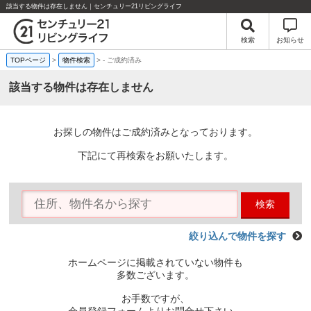
該当する物件は存在しません｜センチュリー21リビングライフ
検索
お知らせ
TOPページ
>
物件検索
>
-
ご成約済み
該当する物件は存在しません
お探しの物件はご成約済みとなっております。
下記にて再検索をお願いたします。
検索
絞り込んで物件を探す
ホームページに掲載されていない物件も
多数ございます。
お手数ですが、
会員登録フォームよりお問合せ下さい。