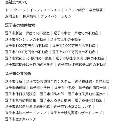
当社について
トップページ
インフォメーション
スタッフ紹介
会社概要
お問合せ
採用情報
プライバシーポリシー
逗子市の物件検索
逗子市新築一戸建ての不動産
逗子市中古一戸建ての不動産
逗子市マンションの不動産
逗子市土地の不動産
逗子市1,000万円台の不動産
逗子市2,000万円台の不動産
逗子市3,000万円台の不動産
逗子市4,000万円台の不動産
逗子市駅徒歩5分以内の不動産
逗子市駅徒歩10分以内の不動産
逗子市駅徒歩15分以内の不動産
逗子市駅徒歩20分以内の不動産
逗子市公共関係
逗子市役所
逗子市公共施設予約システム
逗子市妊婦・育児相談
逗子市幼稚園
逗子市小学校
逗子市中学校
逗子市内病院一覧
逗子市休日夜間診療
逗子市消防本部
逗子市住民異動の届け出
逗子市緊急防災情報
逗子市ふるさと納税
逗子市都市計画図
逗子市急傾斜地崩壊危険区域
逗子市宅地防災について
逗子市津波ハザードマップ
逗子市土砂災害等ハザードマップ
逗子市空き家バンク