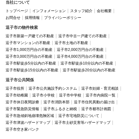
当社について
トップページ
インフォメーション
スタッフ紹介
会社概要
お問合せ
採用情報
プライバシーポリシー
逗子市の物件検索
逗子市新築一戸建ての不動産
逗子市中古一戸建ての不動産
逗子市マンションの不動産
逗子市土地の不動産
逗子市1,000万円台の不動産
逗子市2,000万円台の不動産
逗子市3,000万円台の不動産
逗子市4,000万円台の不動産
逗子市駅徒歩5分以内の不動産
逗子市駅徒歩10分以内の不動産
逗子市駅徒歩15分以内の不動産
逗子市駅徒歩20分以内の不動産
逗子市公共関係
逗子市役所
逗子市公共施設予約システム
逗子市妊婦・育児相談
逗子市幼稚園
逗子市小学校
逗子市中学校
逗子市内病院一覧
逗子市休日夜間診療
逗子市消防本部
逗子市住民異動の届け出
逗子市緊急防災情報
逗子市ふるさと納税
逗子市都市計画図
逗子市急傾斜地崩壊危険区域
逗子市宅地防災について
逗子市津波ハザードマップ
逗子市土砂災害等ハザードマップ
逗子市空き家バンク