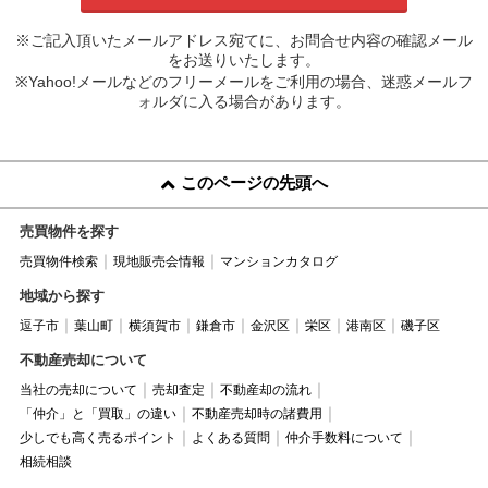
※ご記入頂いたメールアドレス宛てに、お問合せ内容の確認メール
をお送りいたします。
※Yahoo!メールなどのフリーメールをご利用の場合、迷惑メールフ
ォルダに入る場合があります。
このページの先頭へ
売買物件を探す
売買物件検索
現地販売会情報
マンションカタログ
地域から探す
逗子市
葉山町
横須賀市
鎌倉市
金沢区
栄区
港南区
磯子区
不動産売却について
当社の売却について
売却査定
不動産却の流れ
「仲介」と「買取」の違い
不動産売却時の諸費用
少しでも高く売るポイント
よくある質問
仲介手数料について
相続相談