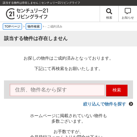
該当する物件は存在しません｜センチュリー21リビングライフ
検索
お知らせ
TOPページ
>
物件検索
>
-
ご成約済み
該当する物件は存在しません
お探しの物件はご成約済みとなっております。
下記にて再検索をお願いたします。
検索
絞り込んで物件を探す
ホームページに掲載されていない物件も
多数ございます。
お手数ですが、
会員登録フォームよりお問合せ下さい。