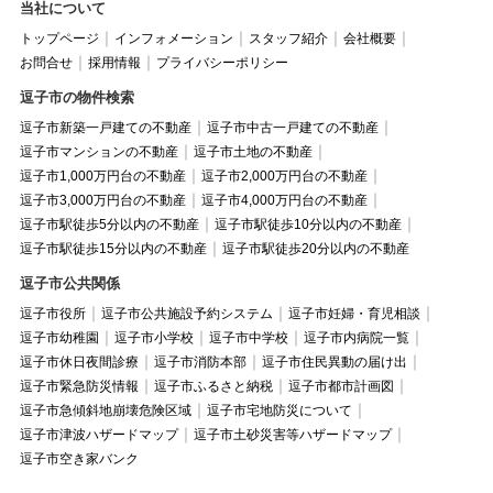
当社について
トップページ
インフォメーション
スタッフ紹介
会社概要
お問合せ
採用情報
プライバシーポリシー
逗子市の物件検索
逗子市新築一戸建ての不動産
逗子市中古一戸建ての不動産
逗子市マンションの不動産
逗子市土地の不動産
逗子市1,000万円台の不動産
逗子市2,000万円台の不動産
逗子市3,000万円台の不動産
逗子市4,000万円台の不動産
逗子市駅徒歩5分以内の不動産
逗子市駅徒歩10分以内の不動産
逗子市駅徒歩15分以内の不動産
逗子市駅徒歩20分以内の不動産
逗子市公共関係
逗子市役所
逗子市公共施設予約システム
逗子市妊婦・育児相談
逗子市幼稚園
逗子市小学校
逗子市中学校
逗子市内病院一覧
逗子市休日夜間診療
逗子市消防本部
逗子市住民異動の届け出
逗子市緊急防災情報
逗子市ふるさと納税
逗子市都市計画図
逗子市急傾斜地崩壊危険区域
逗子市宅地防災について
逗子市津波ハザードマップ
逗子市土砂災害等ハザードマップ
逗子市空き家バンク