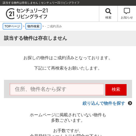
該当する物件は存在しません｜センチュリー21リビングライフ
検索
お知らせ
TOPページ
>
物件検索
>
-
ご成約済み
該当する物件は存在しません
お探しの物件はご成約済みとなっております。
下記にて再検索をお願いたします。
検索
絞り込んで物件を探す
ホームページに掲載されていない物件も
多数ございます。
お手数ですが、
会員登録フォームよりお問合せ下さい。