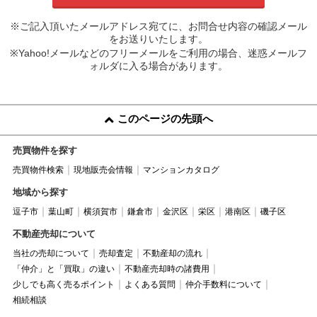
※ご記入頂いたメールアドレス宛てに、お問合せ内容の確認メール
をお送りいたします。
※Yahoo!メールなどのフリーメールをご利用の場合、迷惑メールフ
ォルダに入る場合があります。
このページの先頭へ
売買物件を探す
売買物件検索
現地販売会情報
マンションカタログ
地域から探す
逗子市
葉山町
横須賀市
鎌倉市
金沢区
栄区
港南区
磯子区
不動産売却について
当社の売却について
売却査定
不動産却の流れ
「仲介」と「買取」の違い
不動産売却時の諸費用
少しでも高く売るポイント
よくある質問
仲介手数料について
相続相談