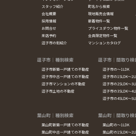
スタッフ紹介
町名から検索
会社概要
現地販売会情報
採用情報
新着物件一覧
お問合せ
プライスダウン物件一覧
来店予約
会員限定物件一覧
逗子市の街紹介
マンションカタログ
逗子市｜種別検索
逗子市｜間取り検
逗子市新築一戸建ての不動産
逗子市の～1LDK
逗子市中古一戸建ての不動産
逗子市の1SLDK～2L
逗子市マンションの不動産
逗子市の2SLDK～3L
逗子市土地の不動産
逗子市の3SLDK～4L
逗子市の4SLDK～5
葉山町｜種別検索
葉山町｜間取り検
葉山町新築一戸建ての不動産
葉山町の～1LDK
葉山町中古一戸建ての不動産
葉山町の1SLDK～2L