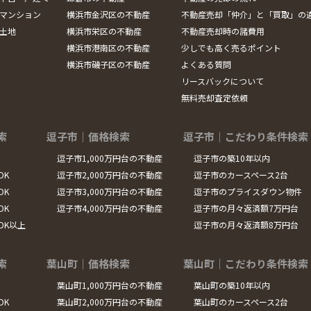
マンション
横浜市金沢区の不動産
不動産売却「仲介」と「買取」の
土地
横浜市栄区の不動産
不動産売却時の諸費用
横浜市港南区の不動産
少しでも高く売るポイント
横浜市磯子区の不動産
よくある質問
リースバックについて
無料売却査定依頼
索
逗子市｜価格検索
逗子市｜こだわり条件検索
逗子市1,000万円台の不動産
逗子市の築10年以内
DK
逗子市2,000万円台の不動産
逗子市のカースペース2台
DK
逗子市3,000万円台の不動産
逗子市のプライスダウン物件
DK
逗子市4,000万円台の不動産
逗子市の月々返済額7万円台
LDK以上
逗子市の月々返済額8万円台
索
葉山町｜価格検索
葉山町｜こだわり条件検索
葉山町1,000万円台の不動産
葉山町の築10年以内
DK
葉山町2,000万円台の不動産
葉山町のカースペース2台