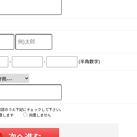
-
-
(半角数字)
確認のうえ下記にチェックして下さい。
意します
同意しません