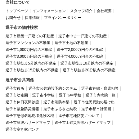
当社について
トップページ
インフォメーション
スタッフ紹介
会社概要
お問合せ
採用情報
プライバシーポリシー
逗子市の物件検索
逗子市新築一戸建ての不動産
逗子市中古一戸建ての不動産
逗子市マンションの不動産
逗子市土地の不動産
逗子市1,000万円台の不動産
逗子市2,000万円台の不動産
逗子市3,000万円台の不動産
逗子市4,000万円台の不動産
逗子市駅徒歩5分以内の不動産
逗子市駅徒歩10分以内の不動産
逗子市駅徒歩15分以内の不動産
逗子市駅徒歩20分以内の不動産
逗子市公共関係
逗子市役所
逗子市公共施設予約システム
逗子市妊婦・育児相談
逗子市幼稚園
逗子市小学校
逗子市中学校
逗子市内病院一覧
逗子市休日夜間診療
逗子市消防本部
逗子市住民異動の届け出
逗子市緊急防災情報
逗子市ふるさと納税
逗子市都市計画図
逗子市急傾斜地崩壊危険区域
逗子市宅地防災について
逗子市津波ハザードマップ
逗子市土砂災害等ハザードマップ
逗子市空き家バンク