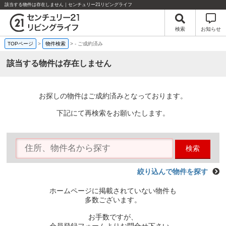
該当する物件は存在しません｜センチュリー21リビングライフ
検索
お知らせ
TOPページ
>
物件検索
>
-
ご成約済み
該当する物件は存在しません
お探しの物件はご成約済みとなっております。
下記にて再検索をお願いたします。
検索
絞り込んで物件を探す
ホームページに掲載されていない物件も
多数ございます。
お手数ですが、
会員登録フォームよりお問合せ下さい。