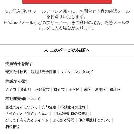
※ご記入頂いたメールアドレス宛てに、お問合せ内容の確認メール
をお送りいたします。
※Yahoo!メールなどのフリーメールをご利用の場合、迷惑メールフ
ォルダに入る場合があります。
このページの先頭へ
売買物件を探す
売買物件検索
現地販売会情報
マンションカタログ
地域から探す
逗子市
葉山町
横須賀市
鎌倉市
金沢区
栄区
港南区
磯子区
不動産売却について
当社の売却について
売却査定
不動産却の流れ
「仲介」と「買取」の違い
不動産売却時の諸費用
少しでも高く売るポイント
よくある質問
仲介手数料について
相続相談