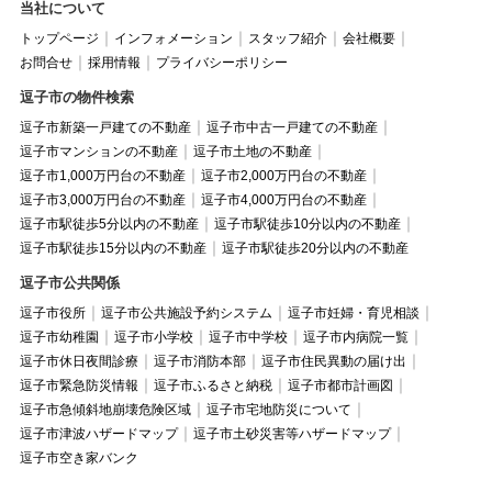
当社について
トップページ
インフォメーション
スタッフ紹介
会社概要
お問合せ
採用情報
プライバシーポリシー
逗子市の物件検索
逗子市新築一戸建ての不動産
逗子市中古一戸建ての不動産
逗子市マンションの不動産
逗子市土地の不動産
逗子市1,000万円台の不動産
逗子市2,000万円台の不動産
逗子市3,000万円台の不動産
逗子市4,000万円台の不動産
逗子市駅徒歩5分以内の不動産
逗子市駅徒歩10分以内の不動産
逗子市駅徒歩15分以内の不動産
逗子市駅徒歩20分以内の不動産
逗子市公共関係
逗子市役所
逗子市公共施設予約システム
逗子市妊婦・育児相談
逗子市幼稚園
逗子市小学校
逗子市中学校
逗子市内病院一覧
逗子市休日夜間診療
逗子市消防本部
逗子市住民異動の届け出
逗子市緊急防災情報
逗子市ふるさと納税
逗子市都市計画図
逗子市急傾斜地崩壊危険区域
逗子市宅地防災について
逗子市津波ハザードマップ
逗子市土砂災害等ハザードマップ
逗子市空き家バンク