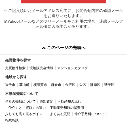
※ご記入頂いたメールアドレス宛てに、お問合せ内容の確認メール
をお送りいたします。
※Yahoo!メールなどのフリーメールをご利用の場合、迷惑メールフ
ォルダに入る場合があります。
このページの先頭へ
売買物件を探す
売買物件検索
現地販売会情報
マンションカタログ
地域から探す
逗子市
葉山町
横須賀市
鎌倉市
金沢区
栄区
港南区
磯子区
不動産売却について
当社の売却について
売却査定
不動産却の流れ
「仲介」と「買取」の違い
不動産売却時の諸費用
少しでも高く売るポイント
よくある質問
仲介手数料について
相続相談