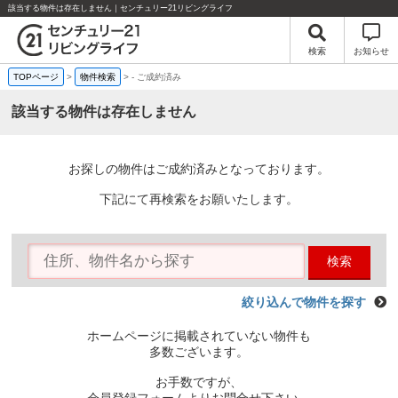
該当する物件は存在しません｜センチュリー21リビングライフ
検索
お知らせ
TOPページ
>
物件検索
>
-
ご成約済み
該当する物件は存在しません
お探しの物件はご成約済みとなっております。
下記にて再検索をお願いたします。
検索
絞り込んで物件を探す
ホームページに掲載されていない物件も
多数ございます。
お手数ですが、
会員登録フォームよりお問合せ下さい。