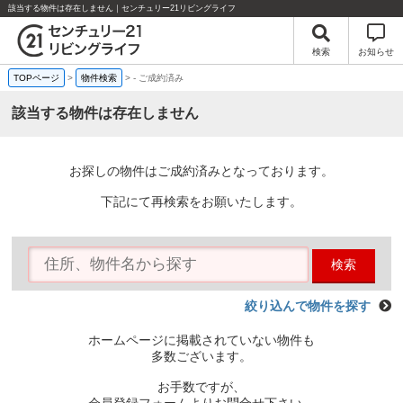
該当する物件は存在しません｜センチュリー21リビングライフ
検索
お知らせ
TOPページ
>
物件検索
>
-
ご成約済み
該当する物件は存在しません
お探しの物件はご成約済みとなっております。
下記にて再検索をお願いたします。
検索
絞り込んで物件を探す
ホームページに掲載されていない物件も
多数ございます。
お手数ですが、
会員登録フォームよりお問合せ下さい。