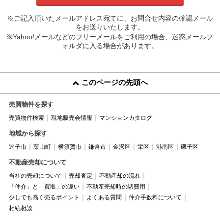
※ご記入頂いたメールアドレス宛てに、お問合せ内容の確認メール
をお送りいたします。
※Yahoo!メールなどのフリーメールをご利用の場合、迷惑メールフ
ォルダに入る場合があります。
このページの先頭へ
売買物件を探す
売買物件検索
現地販売会情報
マンションカタログ
地域から探す
逗子市
葉山町
横須賀市
鎌倉市
金沢区
栄区
港南区
磯子区
不動産売却について
当社の売却について
売却査定
不動産却の流れ
「仲介」と「買取」の違い
不動産売却時の諸費用
少しでも高く売るポイント
よくある質問
仲介手数料について
相続相談