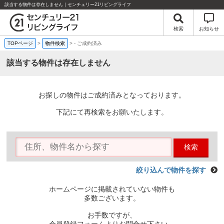
該当する物件は存在しません｜センチュリー21リビングライフ
検索
お知らせ
TOPページ
>
物件検索
>
-
ご成約済み
該当する物件は存在しません
お探しの物件はご成約済みとなっております。
下記にて再検索をお願いたします。
検索
絞り込んで物件を探す
ホームページに掲載されていない物件も
多数ございます。
お手数ですが、
会員登録フォームよりお問合せ下さい。