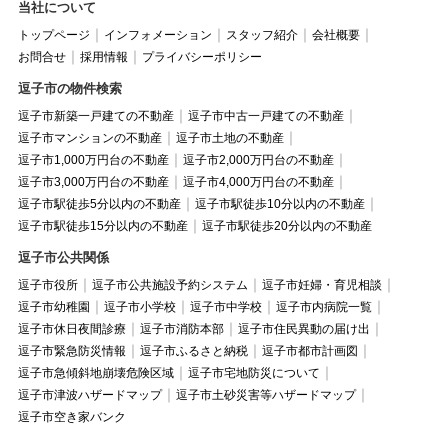
当社について
トップページ
インフォメーション
スタッフ紹介
会社概要
お問合せ
採用情報
プライバシーポリシー
逗子市の物件検索
逗子市新築一戸建ての不動産
逗子市中古一戸建ての不動産
逗子市マンションの不動産
逗子市土地の不動産
逗子市1,000万円台の不動産
逗子市2,000万円台の不動産
逗子市3,000万円台の不動産
逗子市4,000万円台の不動産
逗子市駅徒歩5分以内の不動産
逗子市駅徒歩10分以内の不動産
逗子市駅徒歩15分以内の不動産
逗子市駅徒歩20分以内の不動産
逗子市公共関係
逗子市役所
逗子市公共施設予約システム
逗子市妊婦・育児相談
逗子市幼稚園
逗子市小学校
逗子市中学校
逗子市内病院一覧
逗子市休日夜間診療
逗子市消防本部
逗子市住民異動の届け出
逗子市緊急防災情報
逗子市ふるさと納税
逗子市都市計画図
逗子市急傾斜地崩壊危険区域
逗子市宅地防災について
逗子市津波ハザードマップ
逗子市土砂災害等ハザードマップ
逗子市空き家バンク