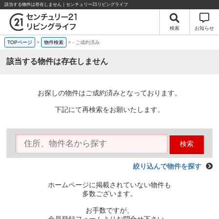
該当する物件は存在しません｜センチュリー21リビングライフ
検索
お知らせ
TOPページ
>
物件検索
>
-
ご成約済み
該当する物件は存在しません
お探しの物件はご成約済みとなっております。
下記にて再検索をお願いたします。
検索
絞り込んで物件を探す
ホームページに掲載されていない物件も
多数ございます。
お手数ですが、
会員登録フォームよりお問合せ下さい。