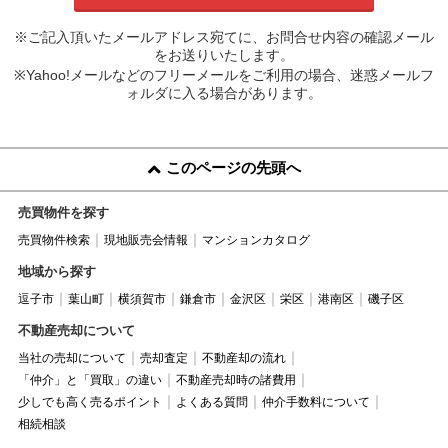
※ご記入頂いたメールアドレス宛てに、お問合せ内容の確認メール
をお送りいたします。
※Yahoo!メールなどのフリーメールをご利用の場合、迷惑メールフ
ォルダに入る場合があります。
このページの先頭へ
売買物件を探す
売買物件検索
現地販売会情報
マンションカタログ
地域から探す
逗子市
葉山町
横須賀市
鎌倉市
金沢区
栄区
港南区
磯子区
不動産売却について
当社の売却について
売却査定
不動産却の流れ
「仲介」と「買取」の違い
不動産売却時の諸費用
少しでも高く売るポイント
よくある質問
仲介手数料について
相続相談