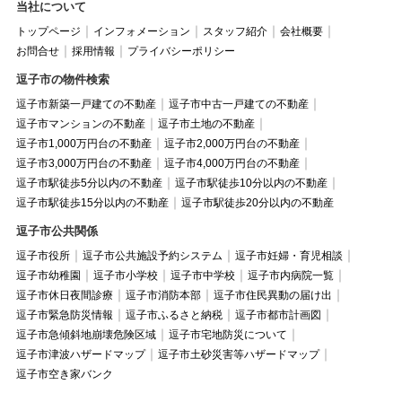
当社について
トップページ
インフォメーション
スタッフ紹介
会社概要
お問合せ
採用情報
プライバシーポリシー
逗子市の物件検索
逗子市新築一戸建ての不動産
逗子市中古一戸建ての不動産
逗子市マンションの不動産
逗子市土地の不動産
逗子市1,000万円台の不動産
逗子市2,000万円台の不動産
逗子市3,000万円台の不動産
逗子市4,000万円台の不動産
逗子市駅徒歩5分以内の不動産
逗子市駅徒歩10分以内の不動産
逗子市駅徒歩15分以内の不動産
逗子市駅徒歩20分以内の不動産
逗子市公共関係
逗子市役所
逗子市公共施設予約システム
逗子市妊婦・育児相談
逗子市幼稚園
逗子市小学校
逗子市中学校
逗子市内病院一覧
逗子市休日夜間診療
逗子市消防本部
逗子市住民異動の届け出
逗子市緊急防災情報
逗子市ふるさと納税
逗子市都市計画図
逗子市急傾斜地崩壊危険区域
逗子市宅地防災について
逗子市津波ハザードマップ
逗子市土砂災害等ハザードマップ
逗子市空き家バンク