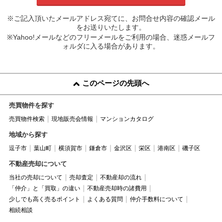
※ご記入頂いたメールアドレス宛てに、お問合せ内容の確認メール
をお送りいたします。
※Yahoo!メールなどのフリーメールをご利用の場合、迷惑メールフ
ォルダに入る場合があります。
このページの先頭へ
売買物件を探す
売買物件検索
現地販売会情報
マンションカタログ
地域から探す
逗子市
葉山町
横須賀市
鎌倉市
金沢区
栄区
港南区
磯子区
不動産売却について
当社の売却について
売却査定
不動産却の流れ
「仲介」と「買取」の違い
不動産売却時の諸費用
少しでも高く売るポイント
よくある質問
仲介手数料について
相続相談