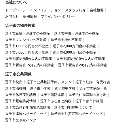
当社について
トップページ
インフォメーション
スタッフ紹介
会社概要
お問合せ
採用情報
プライバシーポリシー
逗子市の物件検索
逗子市新築一戸建ての不動産
逗子市中古一戸建ての不動産
逗子市マンションの不動産
逗子市土地の不動産
逗子市1,000万円台の不動産
逗子市2,000万円台の不動産
逗子市3,000万円台の不動産
逗子市4,000万円台の不動産
逗子市駅徒歩5分以内の不動産
逗子市駅徒歩10分以内の不動産
逗子市駅徒歩15分以内の不動産
逗子市駅徒歩20分以内の不動産
逗子市公共関係
逗子市役所
逗子市公共施設予約システム
逗子市妊婦・育児相談
逗子市幼稚園
逗子市小学校
逗子市中学校
逗子市内病院一覧
逗子市休日夜間診療
逗子市消防本部
逗子市住民異動の届け出
逗子市緊急防災情報
逗子市ふるさと納税
逗子市都市計画図
逗子市急傾斜地崩壊危険区域
逗子市宅地防災について
逗子市津波ハザードマップ
逗子市土砂災害等ハザードマップ
逗子市空き家バンク