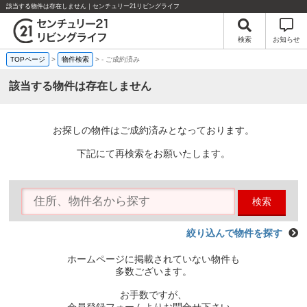
該当する物件は存在しません｜センチュリー21リビングライフ
検索
お知らせ
TOPページ
>
物件検索
>
-
ご成約済み
該当する物件は存在しません
お探しの物件はご成約済みとなっております。
下記にて再検索をお願いたします。
検索
絞り込んで物件を探す
ホームページに掲載されていない物件も
多数ございます。
お手数ですが、
会員登録フォームよりお問合せ下さい。