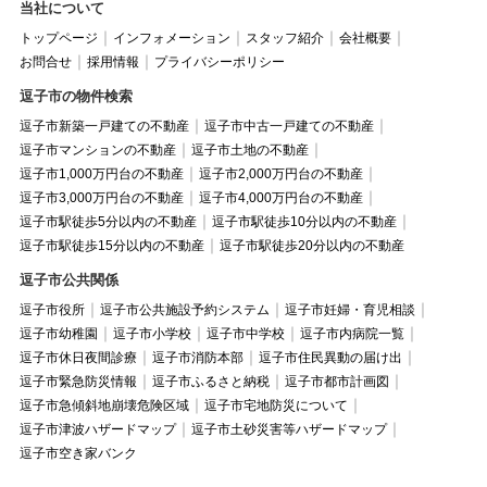
当社について
トップページ
インフォメーション
スタッフ紹介
会社概要
お問合せ
採用情報
プライバシーポリシー
逗子市の物件検索
逗子市新築一戸建ての不動産
逗子市中古一戸建ての不動産
逗子市マンションの不動産
逗子市土地の不動産
逗子市1,000万円台の不動産
逗子市2,000万円台の不動産
逗子市3,000万円台の不動産
逗子市4,000万円台の不動産
逗子市駅徒歩5分以内の不動産
逗子市駅徒歩10分以内の不動産
逗子市駅徒歩15分以内の不動産
逗子市駅徒歩20分以内の不動産
逗子市公共関係
逗子市役所
逗子市公共施設予約システム
逗子市妊婦・育児相談
逗子市幼稚園
逗子市小学校
逗子市中学校
逗子市内病院一覧
逗子市休日夜間診療
逗子市消防本部
逗子市住民異動の届け出
逗子市緊急防災情報
逗子市ふるさと納税
逗子市都市計画図
逗子市急傾斜地崩壊危険区域
逗子市宅地防災について
逗子市津波ハザードマップ
逗子市土砂災害等ハザードマップ
逗子市空き家バンク