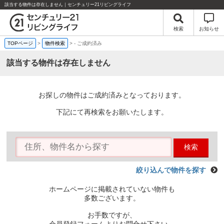
該当する物件は存在しません｜センチュリー21リビングライフ
検索
お知らせ
TOPページ
>
物件検索
>
-
ご成約済み
該当する物件は存在しません
お探しの物件はご成約済みとなっております。
下記にて再検索をお願いたします。
検索
絞り込んで物件を探す
ホームページに掲載されていない物件も
多数ございます。
お手数ですが、
会員登録フォームよりお問合せ下さい。