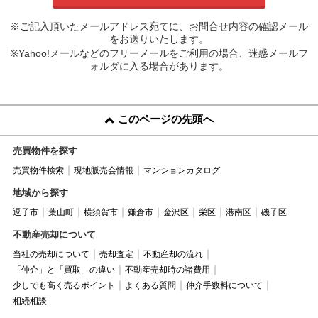
※ご記入頂いたメールアドレス宛てに、お問合せ内容の確認メール
をお送りいたします。
※Yahoo!メールなどのフリーメールをご利用の場合、迷惑メールフ
ォルダに入る場合があります。
このページの先頭へ
売買物件を探す
売買物件検索
現地販売会情報
マンションカタログ
地域から探す
逗子市
葉山町
横須賀市
鎌倉市
金沢区
栄区
港南区
磯子区
不動産売却について
当社の売却について
売却査定
不動産却の流れ
「仲介」と「買取」の違い
不動産売却時の諸費用
少しでも高く売るポイント
よくある質問
仲介手数料について
相続相談