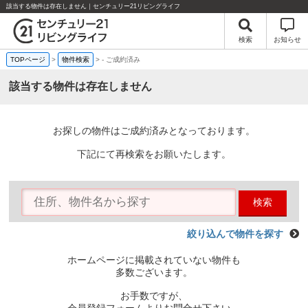
該当する物件は存在しません｜センチュリー21リビングライフ
検索
お知らせ
TOPページ
>
物件検索
>
-
ご成約済み
該当する物件は存在しません
お探しの物件はご成約済みとなっております。
下記にて再検索をお願いたします。
検索
絞り込んで物件を探す
ホームページに掲載されていない物件も
多数ございます。
お手数ですが、
会員登録フォームよりお問合せ下さい。