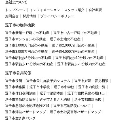
当社について
トップページ
インフォメーション
スタッフ紹介
会社概要
お問合せ
採用情報
プライバシーポリシー
逗子市の物件検索
逗子市新築一戸建ての不動産
逗子市中古一戸建ての不動産
逗子市マンションの不動産
逗子市土地の不動産
逗子市1,000万円台の不動産
逗子市2,000万円台の不動産
逗子市3,000万円台の不動産
逗子市4,000万円台の不動産
逗子市駅徒歩5分以内の不動産
逗子市駅徒歩10分以内の不動産
逗子市駅徒歩15分以内の不動産
逗子市駅徒歩20分以内の不動産
逗子市公共関係
逗子市役所
逗子市公共施設予約システム
逗子市妊婦・育児相談
逗子市幼稚園
逗子市小学校
逗子市中学校
逗子市内病院一覧
逗子市休日夜間診療
逗子市消防本部
逗子市住民異動の届け出
逗子市緊急防災情報
逗子市ふるさと納税
逗子市都市計画図
逗子市急傾斜地崩壊危険区域
逗子市宅地防災について
逗子市津波ハザードマップ
逗子市土砂災害等ハザードマップ
逗子市空き家バンク