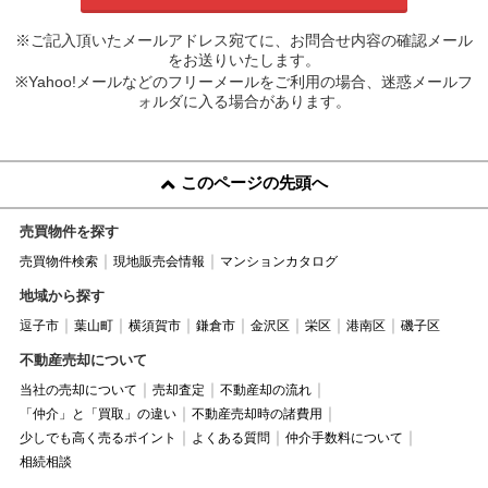
※ご記入頂いたメールアドレス宛てに、お問合せ内容の確認メール
をお送りいたします。
※Yahoo!メールなどのフリーメールをご利用の場合、迷惑メールフ
ォルダに入る場合があります。
このページの先頭へ
売買物件を探す
売買物件検索
現地販売会情報
マンションカタログ
地域から探す
逗子市
葉山町
横須賀市
鎌倉市
金沢区
栄区
港南区
磯子区
不動産売却について
当社の売却について
売却査定
不動産却の流れ
「仲介」と「買取」の違い
不動産売却時の諸費用
少しでも高く売るポイント
よくある質問
仲介手数料について
相続相談