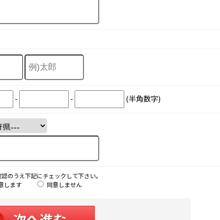
-
-
(半角数字)
確認のうえ下記にチェックして下さい。
意します
同意しません