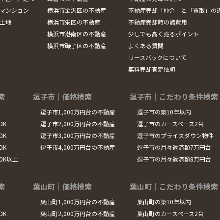
マンション
横浜市金沢区の不動産
不動産売却「仲介」と「買取」の
土地
横浜市栄区の不動産
不動産売却時の諸費用
横浜市港南区の不動産
少しでも高く売るポイント
横浜市磯子区の不動産
よくある質問
リースバックについて
無料売却査定依頼
索
逗子市｜価格検索
逗子市｜こだわり条件検索
逗子市1,000万円台の不動産
逗子市の築10年以内
DK
逗子市2,000万円台の不動産
逗子市のカースペース2台
DK
逗子市3,000万円台の不動産
逗子市のプライスダウン物件
DK
逗子市4,000万円台の不動産
逗子市の月々返済額7万円台
LDK以上
逗子市の月々返済額8万円台
索
葉山町｜価格検索
葉山町｜こだわり条件検索
葉山町1,000万円台の不動産
葉山町の築10年以内
DK
葉山町2,000万円台の不動産
葉山町のカースペース2台