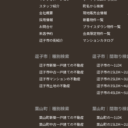
スタッフ紹介
町名から検索
会社概要
現地販売会情報
採用情報
新着物件一覧
お問合せ
プライスダウン物件一覧
来店予約
会員限定物件一覧
逗子市の街紹介
マンションカタログ
逗子市｜種別検索
逗子市｜間取り検
逗子市新築一戸建ての不動産
逗子市の～1LDK
逗子市中古一戸建ての不動産
逗子市の1SLDK～2L
逗子市マンションの不動産
逗子市の2SLDK～3L
逗子市土地の不動産
逗子市の3SLDK～4L
逗子市の4SLDK～5
葉山町｜種別検索
葉山町｜間取り検
葉山町新築一戸建ての不動産
葉山町の～1LDK
葉山町中古一戸建ての不動産
葉山町の1SLDK～2L