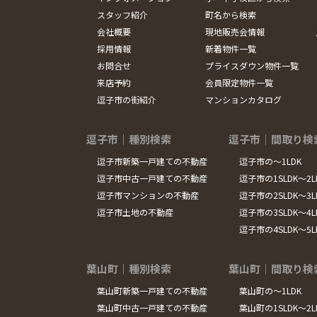
スタッフ紹介
町名から検索
会社概要
現地販売会情報
採用情報
新着物件一覧
お問合せ
プライスダウン物件一覧
来店予約
会員限定物件一覧
逗子市の街紹介
マンションカタログ
逗子市｜種別検索
逗子市｜間取り検
逗子市新築一戸建ての不動産
逗子市の～1LDK
逗子市中古一戸建ての不動産
逗子市の1SLDK～2L
逗子市マンションの不動産
逗子市の2SLDK～3L
逗子市土地の不動産
逗子市の3SLDK～4L
逗子市の4SLDK～5
葉山町｜種別検索
葉山町｜間取り検
葉山町新築一戸建ての不動産
葉山町の～1LDK
葉山町中古一戸建ての不動産
葉山町の1SLDK～2L