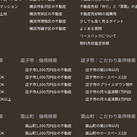
マンション
横浜市金沢区の不動産
不動産売却「仲介」と「買取」の
土地
横浜市栄区の不動産
不動産売却時の諸費用
横浜市港南区の不動産
少しでも高く売るポイント
横浜市磯子区の不動産
よくある質問
リースバックについて
無料売却査定依頼
索
逗子市｜価格検索
逗子市｜こだわり条件検索
逗子市1,000万円台の不動産
逗子市の築10年以内
DK
逗子市2,000万円台の不動産
逗子市のカースペース2台
DK
逗子市3,000万円台の不動産
逗子市のプライスダウン物件
DK
逗子市4,000万円台の不動産
逗子市の月々返済額7万円台
LDK以上
逗子市の月々返済額8万円台
索
葉山町｜価格検索
葉山町｜こだわり条件検索
葉山町1,000万円台の不動産
葉山町の築10年以内
DK
葉山町2,000万円台の不動産
葉山町のカースペース2台