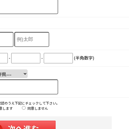
-
-
(半角数字)
確認のうえ下記にチェックして下さい。
意します
同意しません