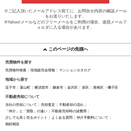
※ご記入頂いたメールアドレス宛てに、お問合せ内容の確認メール
をお送りいたします。
※Yahoo!メールなどのフリーメールをご利用の場合、迷惑メールフ
ォルダに入る場合があります。
このページの先頭へ
売買物件を探す
売買物件検索
現地販売会情報
マンションカタログ
地域から探す
逗子市
葉山町
横須賀市
鎌倉市
金沢区
栄区
港南区
磯子区
不動産売却について
当社の売却について
売却査定
不動産却の流れ
「仲介」と「買取」の違い
不動産売却時の諸費用
少しでも高く売るポイント
よくある質問
仲介手数料について
相続相談