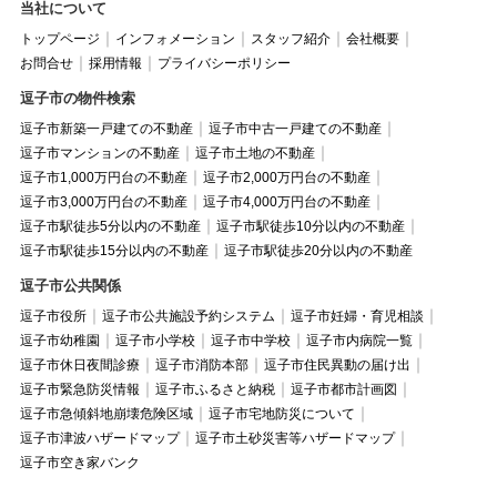
当社について
トップページ
インフォメーション
スタッフ紹介
会社概要
お問合せ
採用情報
プライバシーポリシー
逗子市の物件検索
逗子市新築一戸建ての不動産
逗子市中古一戸建ての不動産
逗子市マンションの不動産
逗子市土地の不動産
逗子市1,000万円台の不動産
逗子市2,000万円台の不動産
逗子市3,000万円台の不動産
逗子市4,000万円台の不動産
逗子市駅徒歩5分以内の不動産
逗子市駅徒歩10分以内の不動産
逗子市駅徒歩15分以内の不動産
逗子市駅徒歩20分以内の不動産
逗子市公共関係
逗子市役所
逗子市公共施設予約システム
逗子市妊婦・育児相談
逗子市幼稚園
逗子市小学校
逗子市中学校
逗子市内病院一覧
逗子市休日夜間診療
逗子市消防本部
逗子市住民異動の届け出
逗子市緊急防災情報
逗子市ふるさと納税
逗子市都市計画図
逗子市急傾斜地崩壊危険区域
逗子市宅地防災について
逗子市津波ハザードマップ
逗子市土砂災害等ハザードマップ
逗子市空き家バンク