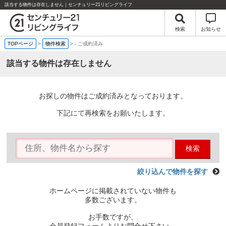
該当する物件は存在しません｜センチュリー21リビングライフ
検索
お知らせ
TOPページ
>
物件検索
>
-
ご成約済み
該当する物件は存在しません
お探しの物件はご成約済みとなっております。
下記にて再検索をお願いたします。
検索
絞り込んで物件を探す
ホームページに掲載されていない物件も
多数ございます。
お手数ですが、
会員登録フォームよりお問合せ下さい。