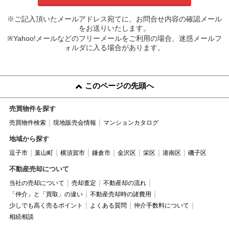
※ご記入頂いたメールアドレス宛てに、お問合せ内容の確認メール
をお送りいたします。
※Yahoo!メールなどのフリーメールをご利用の場合、迷惑メールフ
ォルダに入る場合があります。
このページの先頭へ
売買物件を探す
売買物件検索
現地販売会情報
マンションカタログ
地域から探す
逗子市
葉山町
横須賀市
鎌倉市
金沢区
栄区
港南区
磯子区
不動産売却について
当社の売却について
売却査定
不動産却の流れ
「仲介」と「買取」の違い
不動産売却時の諸費用
少しでも高く売るポイント
よくある質問
仲介手数料について
相続相談