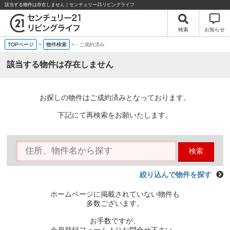
該当する物件は存在しません｜センチュリー21リビングライフ
検索
お知らせ
TOPページ
>
物件検索
>
-
ご成約済み
該当する物件は存在しません
お探しの物件はご成約済みとなっております。
下記にて再検索をお願いたします。
検索
絞り込んで物件を探す
ホームページに掲載されていない物件も
多数ございます。
お手数ですが、
会員登録フォームよりお問合せ下さい。