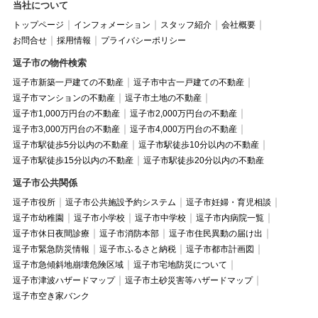
当社について
トップページ
インフォメーション
スタッフ紹介
会社概要
お問合せ
採用情報
プライバシーポリシー
逗子市の物件検索
逗子市新築一戸建ての不動産
逗子市中古一戸建ての不動産
逗子市マンションの不動産
逗子市土地の不動産
逗子市1,000万円台の不動産
逗子市2,000万円台の不動産
逗子市3,000万円台の不動産
逗子市4,000万円台の不動産
逗子市駅徒歩5分以内の不動産
逗子市駅徒歩10分以内の不動産
逗子市駅徒歩15分以内の不動産
逗子市駅徒歩20分以内の不動産
逗子市公共関係
逗子市役所
逗子市公共施設予約システム
逗子市妊婦・育児相談
逗子市幼稚園
逗子市小学校
逗子市中学校
逗子市内病院一覧
逗子市休日夜間診療
逗子市消防本部
逗子市住民異動の届け出
逗子市緊急防災情報
逗子市ふるさと納税
逗子市都市計画図
逗子市急傾斜地崩壊危険区域
逗子市宅地防災について
逗子市津波ハザードマップ
逗子市土砂災害等ハザードマップ
逗子市空き家バンク