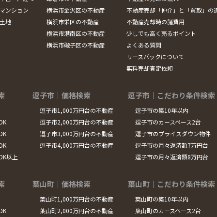
マンション
横浜市金沢区の不動産
不動産売却「仲介」と「買取」の
土地
横浜市栄区の不動産
不動産売却時の諸費用
横浜市港南区の不動産
少しでも高く売るポイント
横浜市磯子区の不動産
よくある質問
リースバックについて
無料売却査定依頼
索
逗子市｜価格検索
逗子市｜こだわり条件検索
逗子市1,000万円台の不動産
逗子市の築10年以内
DK
逗子市2,000万円台の不動産
逗子市のカースペース2台
DK
逗子市3,000万円台の不動産
逗子市のプライスダウン物件
DK
逗子市4,000万円台の不動産
逗子市の月々返済額7万円台
LDK以上
逗子市の月々返済額8万円台
索
葉山町｜価格検索
葉山町｜こだわり条件検索
葉山町1,000万円台の不動産
葉山町の築10年以内
DK
葉山町2,000万円台の不動産
葉山町のカースペース2台