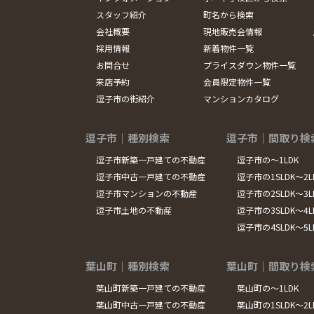
スタッフ紹介
町名から検索
会社概要
現地販売会情報
採用情報
新着物件一覧
お問合せ
プライスダウン物件一覧
来店予約
会員限定物件一覧
逗子市の街紹介
マンションカタログ
逗子市｜種別検索
逗子市｜間取り検
逗子市新築一戸建ての不動産
逗子市の～1LDK
逗子市中古一戸建ての不動産
逗子市の1SLDK～2L
逗子市マンションの不動産
逗子市の2SLDK～3L
逗子市土地の不動産
逗子市の3SLDK～4L
逗子市の4SLDK～5
葉山町｜種別検索
葉山町｜間取り検
葉山町新築一戸建ての不動産
葉山町の～1LDK
葉山町中古一戸建ての不動産
葉山町の1SLDK～2L