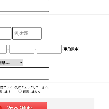
-
-
(半角数字)
確認のうえ下記にチェックして下さい。
意します
同意しません