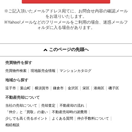
※ご記入頂いたメールアドレス宛てに、お問合せ内容の確認メール
をお送りいたします。
※Yahoo!メールなどのフリーメールをご利用の場合、迷惑メールフ
ォルダに入る場合があります。
このページの先頭へ
売買物件を探す
売買物件検索
現地販売会情報
マンションカタログ
地域から探す
逗子市
葉山町
横須賀市
鎌倉市
金沢区
栄区
港南区
磯子区
不動産売却について
当社の売却について
売却査定
不動産却の流れ
「仲介」と「買取」の違い
不動産売却時の諸費用
少しでも高く売るポイント
よくある質問
仲介手数料について
相続相談