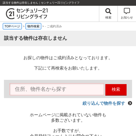
該当する物件は存在しません｜センチュリー21リビングライフ
検索
お知らせ
TOPページ
>
物件検索
>
-
ご成約済み
該当する物件は存在しません
お探しの物件はご成約済みとなっております。
下記にて再検索をお願いたします。
検索
絞り込んで物件を探す
ホームページに掲載されていない物件も
多数ございます。
お手数ですが、
会員登録フォームよりお問合せ下さい。