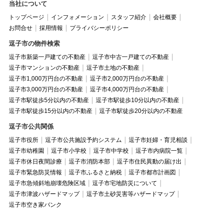
当社について
トップページ
インフォメーション
スタッフ紹介
会社概要
お問合せ
採用情報
プライバシーポリシー
逗子市の物件検索
逗子市新築一戸建ての不動産
逗子市中古一戸建ての不動産
逗子市マンションの不動産
逗子市土地の不動産
逗子市1,000万円台の不動産
逗子市2,000万円台の不動産
逗子市3,000万円台の不動産
逗子市4,000万円台の不動産
逗子市駅徒歩5分以内の不動産
逗子市駅徒歩10分以内の不動産
逗子市駅徒歩15分以内の不動産
逗子市駅徒歩20分以内の不動産
逗子市公共関係
逗子市役所
逗子市公共施設予約システム
逗子市妊婦・育児相談
逗子市幼稚園
逗子市小学校
逗子市中学校
逗子市内病院一覧
逗子市休日夜間診療
逗子市消防本部
逗子市住民異動の届け出
逗子市緊急防災情報
逗子市ふるさと納税
逗子市都市計画図
逗子市急傾斜地崩壊危険区域
逗子市宅地防災について
逗子市津波ハザードマップ
逗子市土砂災害等ハザードマップ
逗子市空き家バンク