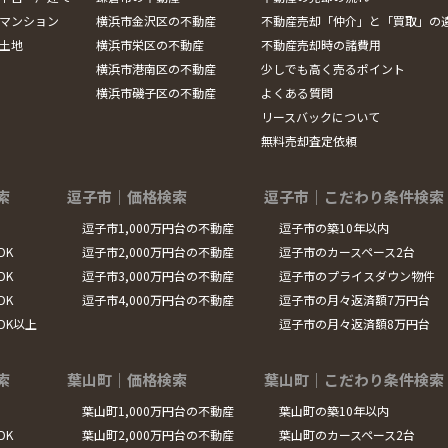
マンション
横浜市金沢区の不動産
不動産売却「仲介」と「買取」の
土地
横浜市栄区の不動産
不動産売却時の諸費用
横浜市港南区の不動産
少しでも高く売るポイント
横浜市磯子区の不動産
よくある質問
リースバックについて
無料売却査定依頼
索
逗子市｜価格検索
逗子市｜こだわり条件検索
逗子市1,000万円台の不動産
逗子市の築10年以内
DK
逗子市2,000万円台の不動産
逗子市のカースペース2台
DK
逗子市3,000万円台の不動産
逗子市のプライスダウン物件
DK
逗子市4,000万円台の不動産
逗子市の月々返済額7万円台
LDK以上
逗子市の月々返済額8万円台
索
葉山町｜価格検索
葉山町｜こだわり条件検索
葉山町1,000万円台の不動産
葉山町の築10年以内
DK
葉山町2,000万円台の不動産
葉山町のカースペース2台