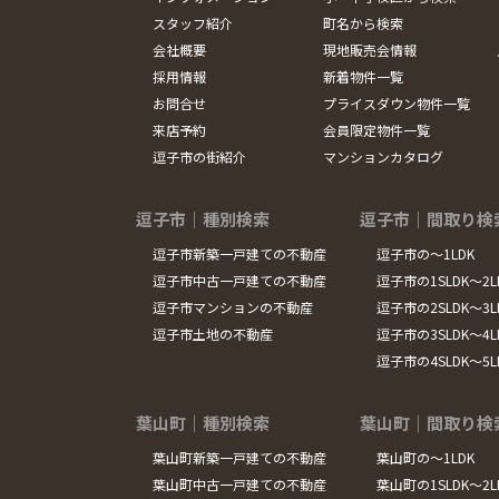
スタッフ紹介
町名から検索
会社概要
現地販売会情報
採用情報
新着物件一覧
お問合せ
プライスダウン物件一覧
来店予約
会員限定物件一覧
逗子市の街紹介
マンションカタログ
逗子市｜種別検索
逗子市｜間取り検
逗子市新築一戸建ての不動産
逗子市の～1LDK
逗子市中古一戸建ての不動産
逗子市の1SLDK～2L
逗子市マンションの不動産
逗子市の2SLDK～3L
逗子市土地の不動産
逗子市の3SLDK～4L
逗子市の4SLDK～5
葉山町｜種別検索
葉山町｜間取り検
葉山町新築一戸建ての不動産
葉山町の～1LDK
葉山町中古一戸建ての不動産
葉山町の1SLDK～2L