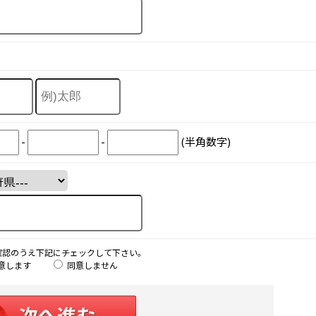
-
-
(半角数字)
確認のうえ下記にチェックして下さい。
意します
同意しません