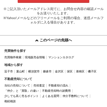
※ご記入頂いたメールアドレス宛てに、お問合せ内容の確認メール
をお送りいたします。
※Yahoo!メールなどのフリーメールをご利用の場合、迷惑メールフ
ォルダに入る場合があります。
このページの先頭へ
売買物件を探す
売買物件検索
現地販売会情報
マンションカタログ
地域から探す
逗子市
葉山町
横須賀市
鎌倉市
金沢区
栄区
港南区
磯子区
不動産売却について
当社の売却について
売却査定
不動産却の流れ
「仲介」と「買取」の違い
不動産売却時の諸費用
少しでも高く売るポイント
よくある質問
仲介手数料について
相続相談