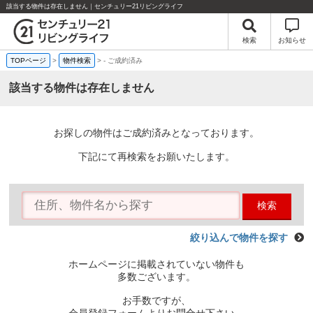
該当する物件は存在しません｜センチュリー21リビングライフ
検索
お知らせ
TOPページ
>
物件検索
>
-
ご成約済み
該当する物件は存在しません
お探しの物件はご成約済みとなっております。
下記にて再検索をお願いたします。
検索
絞り込んで物件を探す
ホームページに掲載されていない物件も
多数ございます。
お手数ですが、
会員登録フォームよりお問合せ下さい。