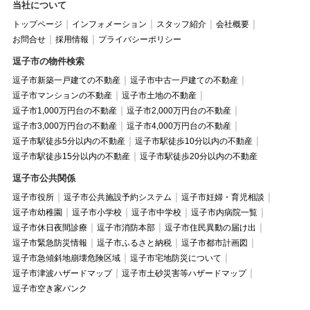
当社について
トップページ
インフォメーション
スタッフ紹介
会社概要
お問合せ
採用情報
プライバシーポリシー
逗子市の物件検索
逗子市新築一戸建ての不動産
逗子市中古一戸建ての不動産
逗子市マンションの不動産
逗子市土地の不動産
逗子市1,000万円台の不動産
逗子市2,000万円台の不動産
逗子市3,000万円台の不動産
逗子市4,000万円台の不動産
逗子市駅徒歩5分以内の不動産
逗子市駅徒歩10分以内の不動産
逗子市駅徒歩15分以内の不動産
逗子市駅徒歩20分以内の不動産
逗子市公共関係
逗子市役所
逗子市公共施設予約システム
逗子市妊婦・育児相談
逗子市幼稚園
逗子市小学校
逗子市中学校
逗子市内病院一覧
逗子市休日夜間診療
逗子市消防本部
逗子市住民異動の届け出
逗子市緊急防災情報
逗子市ふるさと納税
逗子市都市計画図
逗子市急傾斜地崩壊危険区域
逗子市宅地防災について
逗子市津波ハザードマップ
逗子市土砂災害等ハザードマップ
逗子市空き家バンク