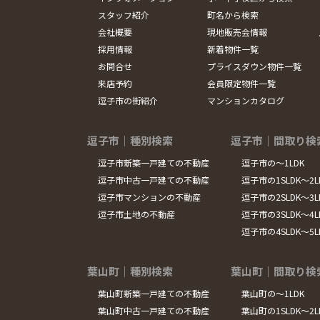
スタッフ紹介
町名から検索
会社概要
現地販売会情報
採用情報
新着物件一覧
お問合せ
プライスダウン物件一覧
来店予約
会員限定物件一覧
逗子市の街紹介
マンションカタログ
逗子市｜種別検索
逗子市｜間取り検
逗子市新築一戸建ての不動産
逗子市の～1LDK
逗子市中古一戸建ての不動産
逗子市の1SLDK～2L
逗子市マンションの不動産
逗子市の2SLDK～3L
逗子市土地の不動産
逗子市の3SLDK～4L
逗子市の4SLDK～5
葉山町｜種別検索
葉山町｜間取り検
葉山町新築一戸建ての不動産
葉山町の～1LDK
葉山町中古一戸建ての不動産
葉山町の1SLDK～2L