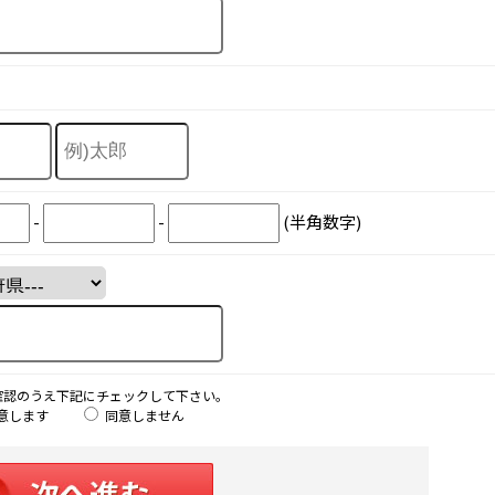
-
-
(半角数字)
確認のうえ下記にチェックして下さい。
意します
同意しません