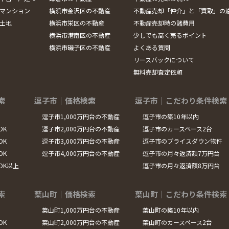
マンション
横浜市金沢区の不動産
不動産売却「仲介」と「買取」の
土地
横浜市栄区の不動産
不動産売却時の諸費用
横浜市港南区の不動産
少しでも高く売るポイント
横浜市磯子区の不動産
よくある質問
リースバックについて
無料売却査定依頼
索
逗子市｜価格検索
逗子市｜こだわり条件検索
逗子市1,000万円台の不動産
逗子市の築10年以内
DK
逗子市2,000万円台の不動産
逗子市のカースペース2台
DK
逗子市3,000万円台の不動産
逗子市のプライスダウン物件
DK
逗子市4,000万円台の不動産
逗子市の月々返済額7万円台
LDK以上
逗子市の月々返済額8万円台
索
葉山町｜価格検索
葉山町｜こだわり条件検索
葉山町1,000万円台の不動産
葉山町の築10年以内
DK
葉山町2,000万円台の不動産
葉山町のカースペース2台