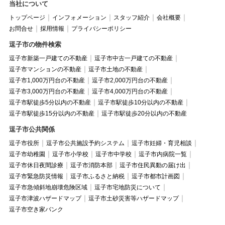
当社について
トップページ
インフォメーション
スタッフ紹介
会社概要
お問合せ
採用情報
プライバシーポリシー
逗子市の物件検索
逗子市新築一戸建ての不動産
逗子市中古一戸建ての不動産
逗子市マンションの不動産
逗子市土地の不動産
逗子市1,000万円台の不動産
逗子市2,000万円台の不動産
逗子市3,000万円台の不動産
逗子市4,000万円台の不動産
逗子市駅徒歩5分以内の不動産
逗子市駅徒歩10分以内の不動産
逗子市駅徒歩15分以内の不動産
逗子市駅徒歩20分以内の不動産
逗子市公共関係
逗子市役所
逗子市公共施設予約システム
逗子市妊婦・育児相談
逗子市幼稚園
逗子市小学校
逗子市中学校
逗子市内病院一覧
逗子市休日夜間診療
逗子市消防本部
逗子市住民異動の届け出
逗子市緊急防災情報
逗子市ふるさと納税
逗子市都市計画図
逗子市急傾斜地崩壊危険区域
逗子市宅地防災について
逗子市津波ハザードマップ
逗子市土砂災害等ハザードマップ
逗子市空き家バンク