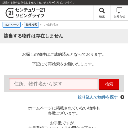
該当する物件は存在しません｜センチュリー21リビングライフ
検索
お知らせ
TOPページ
>
物件検索
>
-
ご成約済み
該当する物件は存在しません
お探しの物件はご成約済みとなっております。
下記にて再検索をお願いたします。
検索
絞り込んで物件を探す
ホームページに掲載されていない物件も
多数ございます。
お手数ですが、
会員登録フォームよりお問合せ下さい。