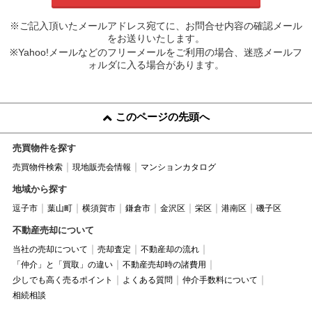
※ご記入頂いたメールアドレス宛てに、お問合せ内容の確認メール
をお送りいたします。
※Yahoo!メールなどのフリーメールをご利用の場合、迷惑メールフ
ォルダに入る場合があります。
このページの先頭へ
売買物件を探す
売買物件検索
現地販売会情報
マンションカタログ
地域から探す
逗子市
葉山町
横須賀市
鎌倉市
金沢区
栄区
港南区
磯子区
不動産売却について
当社の売却について
売却査定
不動産却の流れ
「仲介」と「買取」の違い
不動産売却時の諸費用
少しでも高く売るポイント
よくある質問
仲介手数料について
相続相談