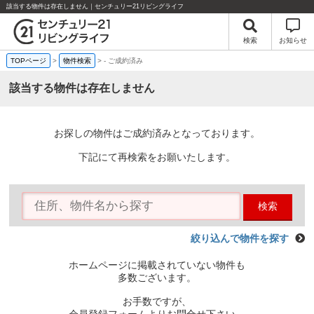
該当する物件は存在しません｜センチュリー21リビングライフ
検索
お知らせ
TOPページ
>
物件検索
>
-
ご成約済み
該当する物件は存在しません
お探しの物件はご成約済みとなっております。
下記にて再検索をお願いたします。
検索
絞り込んで物件を探す
ホームページに掲載されていない物件も
多数ございます。
お手数ですが、
会員登録フォームよりお問合せ下さい。