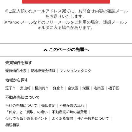
※ご記入頂いたメールアドレス宛てに、お問合せ内容の確認メール
をお送りいたします。
※Yahoo!メールなどのフリーメールをご利用の場合、迷惑メールフ
ォルダに入る場合があります。
このページの先頭へ
売買物件を探す
売買物件検索
現地販売会情報
マンションカタログ
地域から探す
逗子市
葉山町
横須賀市
鎌倉市
金沢区
栄区
港南区
磯子区
不動産売却について
当社の売却について
売却査定
不動産却の流れ
「仲介」と「買取」の違い
不動産売却時の諸費用
少しでも高く売るポイント
よくある質問
仲介手数料について
相続相談