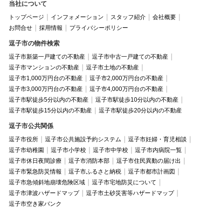
当社について
トップページ
インフォメーション
スタッフ紹介
会社概要
お問合せ
採用情報
プライバシーポリシー
逗子市の物件検索
逗子市新築一戸建ての不動産
逗子市中古一戸建ての不動産
逗子市マンションの不動産
逗子市土地の不動産
逗子市1,000万円台の不動産
逗子市2,000万円台の不動産
逗子市3,000万円台の不動産
逗子市4,000万円台の不動産
逗子市駅徒歩5分以内の不動産
逗子市駅徒歩10分以内の不動産
逗子市駅徒歩15分以内の不動産
逗子市駅徒歩20分以内の不動産
逗子市公共関係
逗子市役所
逗子市公共施設予約システム
逗子市妊婦・育児相談
逗子市幼稚園
逗子市小学校
逗子市中学校
逗子市内病院一覧
逗子市休日夜間診療
逗子市消防本部
逗子市住民異動の届け出
逗子市緊急防災情報
逗子市ふるさと納税
逗子市都市計画図
逗子市急傾斜地崩壊危険区域
逗子市宅地防災について
逗子市津波ハザードマップ
逗子市土砂災害等ハザードマップ
逗子市空き家バンク