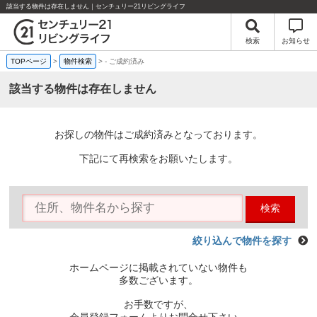
該当する物件は存在しません｜センチュリー21リビングライフ
検索
お知らせ
TOPページ
>
物件検索
>
-
ご成約済み
該当する物件は存在しません
お探しの物件はご成約済みとなっております。
下記にて再検索をお願いたします。
検索
絞り込んで物件を探す
ホームページに掲載されていない物件も
多数ございます。
お手数ですが、
会員登録フォームよりお問合せ下さい。