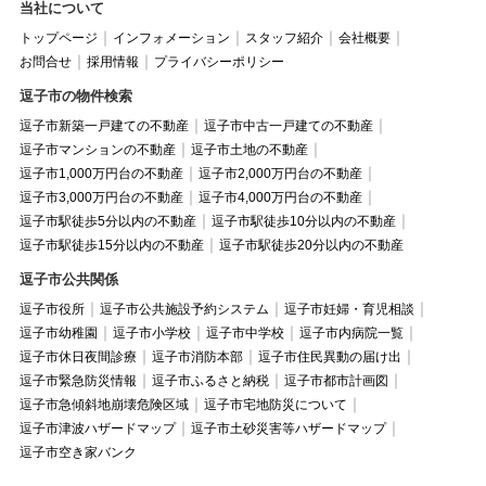
当社について
トップページ
インフォメーション
スタッフ紹介
会社概要
お問合せ
採用情報
プライバシーポリシー
逗子市の物件検索
逗子市新築一戸建ての不動産
逗子市中古一戸建ての不動産
逗子市マンションの不動産
逗子市土地の不動産
逗子市1,000万円台の不動産
逗子市2,000万円台の不動産
逗子市3,000万円台の不動産
逗子市4,000万円台の不動産
逗子市駅徒歩5分以内の不動産
逗子市駅徒歩10分以内の不動産
逗子市駅徒歩15分以内の不動産
逗子市駅徒歩20分以内の不動産
逗子市公共関係
逗子市役所
逗子市公共施設予約システム
逗子市妊婦・育児相談
逗子市幼稚園
逗子市小学校
逗子市中学校
逗子市内病院一覧
逗子市休日夜間診療
逗子市消防本部
逗子市住民異動の届け出
逗子市緊急防災情報
逗子市ふるさと納税
逗子市都市計画図
逗子市急傾斜地崩壊危険区域
逗子市宅地防災について
逗子市津波ハザードマップ
逗子市土砂災害等ハザードマップ
逗子市空き家バンク