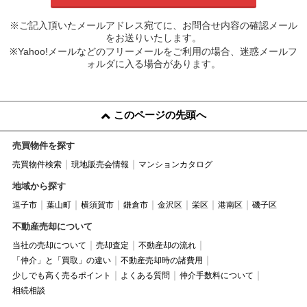
※ご記入頂いたメールアドレス宛てに、お問合せ内容の確認メール
をお送りいたします。
※Yahoo!メールなどのフリーメールをご利用の場合、迷惑メールフ
ォルダに入る場合があります。
このページの先頭へ
売買物件を探す
売買物件検索
現地販売会情報
マンションカタログ
地域から探す
逗子市
葉山町
横須賀市
鎌倉市
金沢区
栄区
港南区
磯子区
不動産売却について
当社の売却について
売却査定
不動産却の流れ
「仲介」と「買取」の違い
不動産売却時の諸費用
少しでも高く売るポイント
よくある質問
仲介手数料について
相続相談