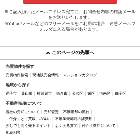
※ご記入頂いたメールアドレス宛てに、お問合せ内容の確認メール
をお送りいたします。
※Yahoo!メールなどのフリーメールをご利用の場合、迷惑メールフ
ォルダに入る場合があります。
このページの先頭へ
売買物件を探す
売買物件検索
現地販売会情報
マンションカタログ
地域から探す
逗子市
葉山町
横須賀市
鎌倉市
金沢区
栄区
港南区
磯子区
不動産売却について
当社の売却について
売却査定
不動産却の流れ
「仲介」と「買取」の違い
不動産売却時の諸費用
少しでも高く売るポイント
よくある質問
仲介手数料について
相続相談