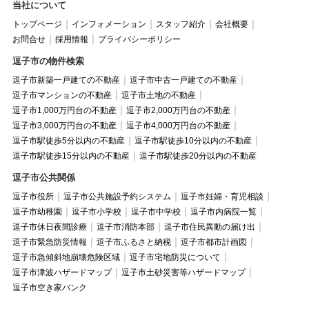
当社について
トップページ
インフォメーション
スタッフ紹介
会社概要
お問合せ
採用情報
プライバシーポリシー
逗子市の物件検索
逗子市新築一戸建ての不動産
逗子市中古一戸建ての不動産
逗子市マンションの不動産
逗子市土地の不動産
逗子市1,000万円台の不動産
逗子市2,000万円台の不動産
逗子市3,000万円台の不動産
逗子市4,000万円台の不動産
逗子市駅徒歩5分以内の不動産
逗子市駅徒歩10分以内の不動産
逗子市駅徒歩15分以内の不動産
逗子市駅徒歩20分以内の不動産
逗子市公共関係
逗子市役所
逗子市公共施設予約システム
逗子市妊婦・育児相談
逗子市幼稚園
逗子市小学校
逗子市中学校
逗子市内病院一覧
逗子市休日夜間診療
逗子市消防本部
逗子市住民異動の届け出
逗子市緊急防災情報
逗子市ふるさと納税
逗子市都市計画図
逗子市急傾斜地崩壊危険区域
逗子市宅地防災について
逗子市津波ハザードマップ
逗子市土砂災害等ハザードマップ
逗子市空き家バンク