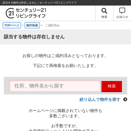
該当する物件は存在しません｜センチュリー21リビングライフ
検索
お知らせ
TOPページ
>
物件検索
>
-
ご成約済み
該当する物件は存在しません
お探しの物件はご成約済みとなっております。
下記にて再検索をお願いたします。
検索
絞り込んで物件を探す
ホームページに掲載されていない物件も
多数ございます。
お手数ですが、
会員登録フォームよりお問合せ下さい。