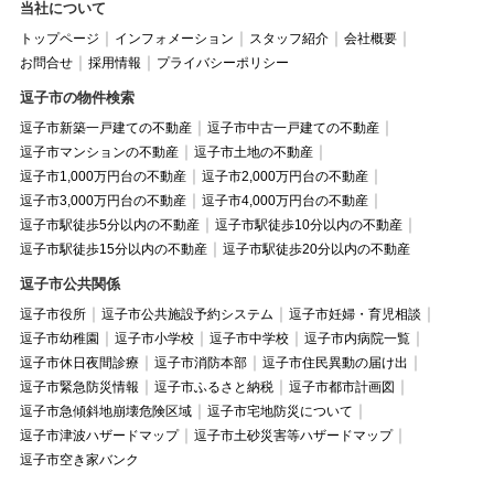
当社について
トップページ
インフォメーション
スタッフ紹介
会社概要
お問合せ
採用情報
プライバシーポリシー
逗子市の物件検索
逗子市新築一戸建ての不動産
逗子市中古一戸建ての不動産
逗子市マンションの不動産
逗子市土地の不動産
逗子市1,000万円台の不動産
逗子市2,000万円台の不動産
逗子市3,000万円台の不動産
逗子市4,000万円台の不動産
逗子市駅徒歩5分以内の不動産
逗子市駅徒歩10分以内の不動産
逗子市駅徒歩15分以内の不動産
逗子市駅徒歩20分以内の不動産
逗子市公共関係
逗子市役所
逗子市公共施設予約システム
逗子市妊婦・育児相談
逗子市幼稚園
逗子市小学校
逗子市中学校
逗子市内病院一覧
逗子市休日夜間診療
逗子市消防本部
逗子市住民異動の届け出
逗子市緊急防災情報
逗子市ふるさと納税
逗子市都市計画図
逗子市急傾斜地崩壊危険区域
逗子市宅地防災について
逗子市津波ハザードマップ
逗子市土砂災害等ハザードマップ
逗子市空き家バンク