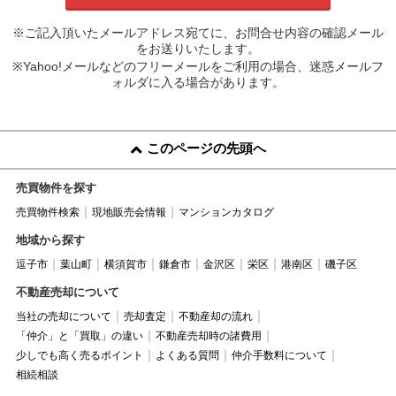
※ご記入頂いたメールアドレス宛てに、お問合せ内容の確認メール
をお送りいたします。
※Yahoo!メールなどのフリーメールをご利用の場合、迷惑メールフ
ォルダに入る場合があります。
このページの先頭へ
売買物件を探す
売買物件検索
現地販売会情報
マンションカタログ
地域から探す
逗子市
葉山町
横須賀市
鎌倉市
金沢区
栄区
港南区
磯子区
不動産売却について
当社の売却について
売却査定
不動産却の流れ
「仲介」と「買取」の違い
不動産売却時の諸費用
少しでも高く売るポイント
よくある質問
仲介手数料について
相続相談