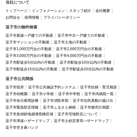
当社について
トップページ
インフォメーション
スタッフ紹介
会社概要
お問合せ
採用情報
プライバシーポリシー
逗子市の物件検索
逗子市新築一戸建ての不動産
逗子市中古一戸建ての不動産
逗子市マンションの不動産
逗子市土地の不動産
逗子市1,000万円台の不動産
逗子市2,000万円台の不動産
逗子市3,000万円台の不動産
逗子市4,000万円台の不動産
逗子市駅徒歩5分以内の不動産
逗子市駅徒歩10分以内の不動産
逗子市駅徒歩15分以内の不動産
逗子市駅徒歩20分以内の不動産
逗子市公共関係
逗子市役所
逗子市公共施設予約システム
逗子市妊婦・育児相談
逗子市幼稚園
逗子市小学校
逗子市中学校
逗子市内病院一覧
逗子市休日夜間診療
逗子市消防本部
逗子市住民異動の届け出
逗子市緊急防災情報
逗子市ふるさと納税
逗子市都市計画図
逗子市急傾斜地崩壊危険区域
逗子市宅地防災について
逗子市津波ハザードマップ
逗子市土砂災害等ハザードマップ
逗子市空き家バンク