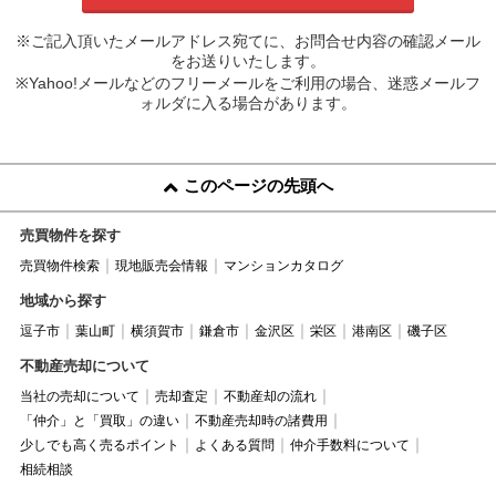
※ご記入頂いたメールアドレス宛てに、お問合せ内容の確認メール
をお送りいたします。
※Yahoo!メールなどのフリーメールをご利用の場合、迷惑メールフ
ォルダに入る場合があります。
このページの先頭へ
売買物件を探す
売買物件検索
現地販売会情報
マンションカタログ
地域から探す
逗子市
葉山町
横須賀市
鎌倉市
金沢区
栄区
港南区
磯子区
不動産売却について
当社の売却について
売却査定
不動産却の流れ
「仲介」と「買取」の違い
不動産売却時の諸費用
少しでも高く売るポイント
よくある質問
仲介手数料について
相続相談