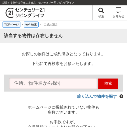
該当する物件は存在しません｜センチュリー21リビングライフ
検索
お知らせ
TOPページ
>
物件検索
>
-
ご成約済み
該当する物件は存在しません
お探しの物件はご成約済みとなっております。
下記にて再検索をお願いたします。
検索
絞り込んで物件を探す
ホームページに掲載されていない物件も
多数ございます。
お手数ですが、
会員登録フォームよりお問合せ下さい。