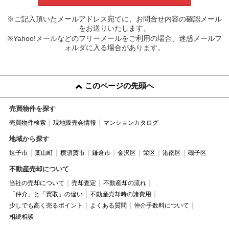
※ご記入頂いたメールアドレス宛てに、お問合せ内容の確認メール
をお送りいたします。
※Yahoo!メールなどのフリーメールをご利用の場合、迷惑メールフ
ォルダに入る場合があります。
このページの先頭へ
売買物件を探す
売買物件検索
現地販売会情報
マンションカタログ
地域から探す
逗子市
葉山町
横須賀市
鎌倉市
金沢区
栄区
港南区
磯子区
不動産売却について
当社の売却について
売却査定
不動産却の流れ
「仲介」と「買取」の違い
不動産売却時の諸費用
少しでも高く売るポイント
よくある質問
仲介手数料について
相続相談