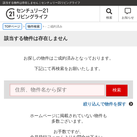
該当する物件は存在しません｜センチュリー21リビングライフ
検索
お知らせ
TOPページ
>
物件検索
>
-
ご成約済み
該当する物件は存在しません
お探しの物件はご成約済みとなっております。
下記にて再検索をお願いたします。
検索
絞り込んで物件を探す
ホームページに掲載されていない物件も
多数ございます。
お手数ですが、
会員登録フォームよりお問合せ下さい。