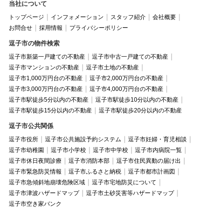
当社について
トップページ
インフォメーション
スタッフ紹介
会社概要
お問合せ
採用情報
プライバシーポリシー
逗子市の物件検索
逗子市新築一戸建ての不動産
逗子市中古一戸建ての不動産
逗子市マンションの不動産
逗子市土地の不動産
逗子市1,000万円台の不動産
逗子市2,000万円台の不動産
逗子市3,000万円台の不動産
逗子市4,000万円台の不動産
逗子市駅徒歩5分以内の不動産
逗子市駅徒歩10分以内の不動産
逗子市駅徒歩15分以内の不動産
逗子市駅徒歩20分以内の不動産
逗子市公共関係
逗子市役所
逗子市公共施設予約システム
逗子市妊婦・育児相談
逗子市幼稚園
逗子市小学校
逗子市中学校
逗子市内病院一覧
逗子市休日夜間診療
逗子市消防本部
逗子市住民異動の届け出
逗子市緊急防災情報
逗子市ふるさと納税
逗子市都市計画図
逗子市急傾斜地崩壊危険区域
逗子市宅地防災について
逗子市津波ハザードマップ
逗子市土砂災害等ハザードマップ
逗子市空き家バンク