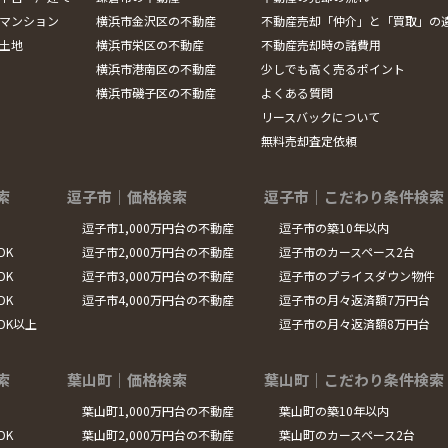
マンション
横浜市金沢区の不動産
不動産売却「仲介」と「買取」の
土地
横浜市栄区の不動産
不動産売却時の諸費用
横浜市港南区の不動産
少しでも高く売るポイント
横浜市磯子区の不動産
よくある質問
リースバックについて
無料売却査定依頼
索
逗子市｜価格検索
逗子市｜こだわり条件検索
逗子市1,000万円台の不動産
逗子市の築10年以内
DK
逗子市2,000万円台の不動産
逗子市のカースペース2台
DK
逗子市3,000万円台の不動産
逗子市のプライスダウン物件
DK
逗子市4,000万円台の不動産
逗子市の月々返済額7万円台
LDK以上
逗子市の月々返済額8万円台
索
葉山町｜価格検索
葉山町｜こだわり条件検索
葉山町1,000万円台の不動産
葉山町の築10年以内
DK
葉山町2,000万円台の不動産
葉山町のカースペース2台