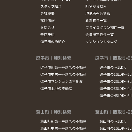
スタッフ紹介
町名から検索
会社概要
現地販売会情報
採用情報
新着物件一覧
お問合せ
プライスダウン物件一覧
来店予約
会員限定物件一覧
逗子市の街紹介
マンションカタログ
逗子市｜種別検索
逗子市｜間取り検
逗子市新築一戸建ての不動産
逗子市の～1LDK
逗子市中古一戸建ての不動産
逗子市の1SLDK～2L
逗子市マンションの不動産
逗子市の2SLDK～3L
逗子市土地の不動産
逗子市の3SLDK～4L
逗子市の4SLDK～5
葉山町｜種別検索
葉山町｜間取り検
葉山町新築一戸建ての不動産
葉山町の～1LDK
葉山町中古一戸建ての不動産
葉山町の1SLDK～2L