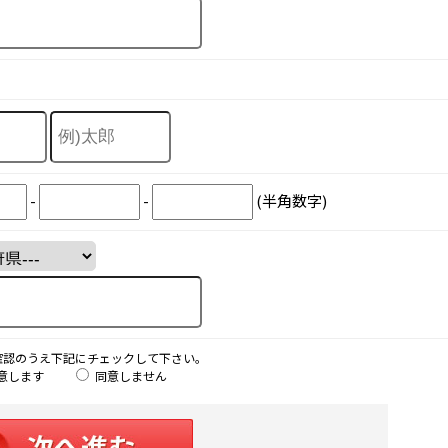
-
-
(半角数字)
確認のうえ下記にチェックして下さい。
意します
同意しません