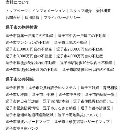
当社について
トップページ
インフォメーション
スタッフ紹介
会社概要
お問合せ
採用情報
プライバシーポリシー
逗子市の物件検索
逗子市新築一戸建ての不動産
逗子市中古一戸建ての不動産
逗子市マンションの不動産
逗子市土地の不動産
逗子市1,000万円台の不動産
逗子市2,000万円台の不動産
逗子市3,000万円台の不動産
逗子市4,000万円台の不動産
逗子市駅徒歩5分以内の不動産
逗子市駅徒歩10分以内の不動産
逗子市駅徒歩15分以内の不動産
逗子市駅徒歩20分以内の不動産
逗子市公共関係
逗子市役所
逗子市公共施設予約システム
逗子市妊婦・育児相談
逗子市幼稚園
逗子市小学校
逗子市中学校
逗子市内病院一覧
逗子市休日夜間診療
逗子市消防本部
逗子市住民異動の届け出
逗子市緊急防災情報
逗子市ふるさと納税
逗子市都市計画図
逗子市急傾斜地崩壊危険区域
逗子市宅地防災について
逗子市津波ハザードマップ
逗子市土砂災害等ハザードマップ
逗子市空き家バンク