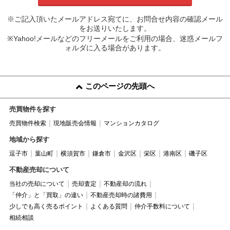
※ご記入頂いたメールアドレス宛てに、お問合せ内容の確認メール
をお送りいたします。
※Yahoo!メールなどのフリーメールをご利用の場合、迷惑メールフ
ォルダに入る場合があります。
このページの先頭へ
売買物件を探す
売買物件検索
現地販売会情報
マンションカタログ
地域から探す
逗子市
葉山町
横須賀市
鎌倉市
金沢区
栄区
港南区
磯子区
不動産売却について
当社の売却について
売却査定
不動産却の流れ
「仲介」と「買取」の違い
不動産売却時の諸費用
少しでも高く売るポイント
よくある質問
仲介手数料について
相続相談