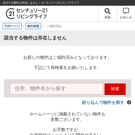
該当する物件は存在しません｜センチュリー21リビングライフ
検索
お知らせ
TOPページ
>
物件検索
>
-
ご成約済み
該当する物件は存在しません
お探しの物件はご成約済みとなっております。
下記にて再検索をお願いたします。
検索
絞り込んで物件を探す
ホームページに掲載されていない物件も
多数ございます。
お手数ですが、
会員登録フォームよりお問合せ下さい。