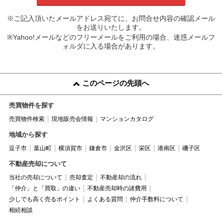
※ご記入頂いたメールアドレス宛てに、お問合せ内容の確認メール
をお送りいたします。
※Yahoo!メールなどのフリーメールをご利用の場合、迷惑メールフ
ォルダに入る場合があります。
このページの先頭へ
売買物件を探す
売買物件検索
現地販売会情報
マンションカタログ
地域から探す
逗子市
葉山町
横須賀市
鎌倉市
金沢区
栄区
港南区
磯子区
不動産売却について
当社の売却について
売却査定
不動産却の流れ
「仲介」と「買取」の違い
不動産売却時の諸費用
少しでも高く売るポイント
よくある質問
仲介手数料について
相続相談