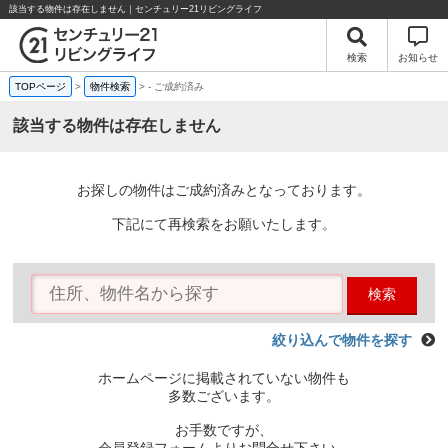
該当する物件は存在しません｜センチュリー21リビングライフ
検索
お知らせ
TOPページ
>
物件検索
>
-
ご成約済み
該当する物件は存在しません
お探しの物件はご成約済みとなっております。
下記にて再検索をお願いたします。
検索
絞り込んで物件を探す
ホームページに掲載されていない物件も
多数ございます。
お手数ですが、
会員登録フォームよりお問合せ下さい。