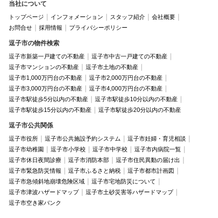
当社について
トップページ
インフォメーション
スタッフ紹介
会社概要
お問合せ
採用情報
プライバシーポリシー
逗子市の物件検索
逗子市新築一戸建ての不動産
逗子市中古一戸建ての不動産
逗子市マンションの不動産
逗子市土地の不動産
逗子市1,000万円台の不動産
逗子市2,000万円台の不動産
逗子市3,000万円台の不動産
逗子市4,000万円台の不動産
逗子市駅徒歩5分以内の不動産
逗子市駅徒歩10分以内の不動産
逗子市駅徒歩15分以内の不動産
逗子市駅徒歩20分以内の不動産
逗子市公共関係
逗子市役所
逗子市公共施設予約システム
逗子市妊婦・育児相談
逗子市幼稚園
逗子市小学校
逗子市中学校
逗子市内病院一覧
逗子市休日夜間診療
逗子市消防本部
逗子市住民異動の届け出
逗子市緊急防災情報
逗子市ふるさと納税
逗子市都市計画図
逗子市急傾斜地崩壊危険区域
逗子市宅地防災について
逗子市津波ハザードマップ
逗子市土砂災害等ハザードマップ
逗子市空き家バンク