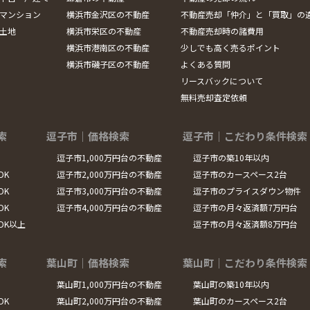
マンション
横浜市金沢区の不動産
不動産売却「仲介」と「買取」の
土地
横浜市栄区の不動産
不動産売却時の諸費用
横浜市港南区の不動産
少しでも高く売るポイント
横浜市磯子区の不動産
よくある質問
リースバックについて
無料売却査定依頼
索
逗子市｜価格検索
逗子市｜こだわり条件検索
逗子市1,000万円台の不動産
逗子市の築10年以内
DK
逗子市2,000万円台の不動産
逗子市のカースペース2台
DK
逗子市3,000万円台の不動産
逗子市のプライスダウン物件
DK
逗子市4,000万円台の不動産
逗子市の月々返済額7万円台
LDK以上
逗子市の月々返済額8万円台
索
葉山町｜価格検索
葉山町｜こだわり条件検索
葉山町1,000万円台の不動産
葉山町の築10年以内
DK
葉山町2,000万円台の不動産
葉山町のカースペース2台