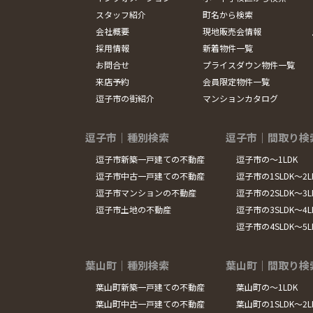
スタッフ紹介
町名から検索
会社概要
現地販売会情報
採用情報
新着物件一覧
お問合せ
プライスダウン物件一覧
来店予約
会員限定物件一覧
逗子市の街紹介
マンションカタログ
逗子市｜種別検索
逗子市｜間取り検
逗子市新築一戸建ての不動産
逗子市の～1LDK
逗子市中古一戸建ての不動産
逗子市の1SLDK～2L
逗子市マンションの不動産
逗子市の2SLDK～3L
逗子市土地の不動産
逗子市の3SLDK～4L
逗子市の4SLDK～5
葉山町｜種別検索
葉山町｜間取り検
葉山町新築一戸建ての不動産
葉山町の～1LDK
葉山町中古一戸建ての不動産
葉山町の1SLDK～2L