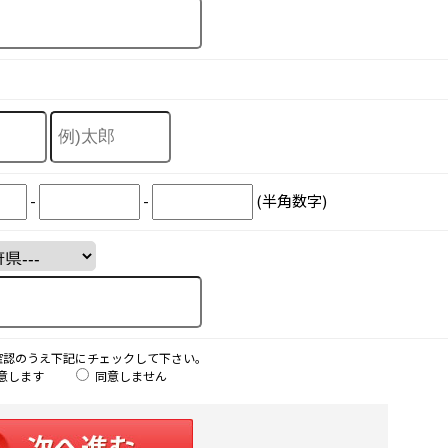
-
-
(半角数字)
確認のうえ下記にチェックして下さい。
意します
同意しません