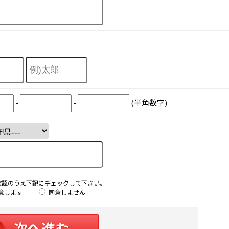
-
-
(半角数字)
確認のうえ下記にチェックして下さい。
意します
同意しません