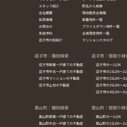
スタッフ紹介
町名から検索
会社概要
現地販売会情報
採用情報
新着物件一覧
お問合せ
プライスダウン物件一覧
来店予約
会員限定物件一覧
逗子市の街紹介
マンションカタログ
逗子市｜種別検索
逗子市｜間取り検
逗子市新築一戸建ての不動産
逗子市の～1LDK
逗子市中古一戸建ての不動産
逗子市の1SLDK～2L
逗子市マンションの不動産
逗子市の2SLDK～3L
逗子市土地の不動産
逗子市の3SLDK～4L
逗子市の4SLDK～5
葉山町｜種別検索
葉山町｜間取り検
葉山町新築一戸建ての不動産
葉山町の～1LDK
葉山町中古一戸建ての不動産
葉山町の1SLDK～2L