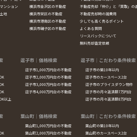
マンション
横浜市金沢区の不動産
不動産売却「仲介」と「買取」の
土地
横浜市栄区の不動産
不動産売却時の諸費用
横浜市港南区の不動産
少しでも高く売るポイント
横浜市磯子区の不動産
よくある質問
リースバックについて
無料売却査定依頼
索
逗子市｜価格検索
逗子市｜こだわり条件検索
逗子市1,000万円台の不動産
逗子市の築10年以内
DK
逗子市2,000万円台の不動産
逗子市のカースペース2台
DK
逗子市3,000万円台の不動産
逗子市のプライスダウン物件
DK
逗子市4,000万円台の不動産
逗子市の月々返済額7万円台
LDK以上
逗子市の月々返済額8万円台
索
葉山町｜価格検索
葉山町｜こだわり条件検索
葉山町1,000万円台の不動産
葉山町の築10年以内
DK
葉山町2,000万円台の不動産
葉山町のカースペース2台