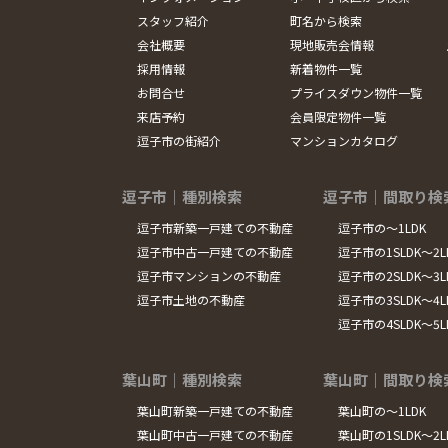
スタッフ紹介
町名から検索
会社概要
現地販売会情報
採用情報
新着物件一覧
お問合せ
プライスダウン物件一覧
来店予約
会員限定物件一覧
逗子市の街紹介
マンションカタログ
逗子市｜種別検索
逗子市｜間取り検
逗子市新築一戸建ての不動産
逗子市の～1LDK
逗子市中古一戸建ての不動産
逗子市の1SLDK～2L
逗子市マンションの不動産
逗子市の2SLDK～3L
逗子市土地の不動産
逗子市の3SLDK～4L
逗子市の4SLDK～5
葉山町｜種別検索
葉山町｜間取り検
葉山町新築一戸建ての不動産
葉山町の～1LDK
葉山町中古一戸建ての不動産
葉山町の1SLDK～2L