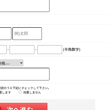
-
-
(半角数字)
確認のうえ下記にチェックして下さい。
意します
同意しません