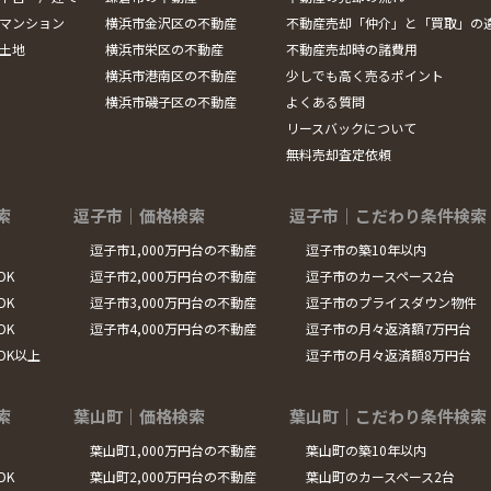
マンション
横浜市金沢区の不動産
不動産売却「仲介」と「買取」の
土地
横浜市栄区の不動産
不動産売却時の諸費用
横浜市港南区の不動産
少しでも高く売るポイント
横浜市磯子区の不動産
よくある質問
リースバックについて
無料売却査定依頼
索
逗子市｜価格検索
逗子市｜こだわり条件検索
逗子市1,000万円台の不動産
逗子市の築10年以内
DK
逗子市2,000万円台の不動産
逗子市のカースペース2台
DK
逗子市3,000万円台の不動産
逗子市のプライスダウン物件
DK
逗子市4,000万円台の不動産
逗子市の月々返済額7万円台
LDK以上
逗子市の月々返済額8万円台
索
葉山町｜価格検索
葉山町｜こだわり条件検索
葉山町1,000万円台の不動産
葉山町の築10年以内
DK
葉山町2,000万円台の不動産
葉山町のカースペース2台